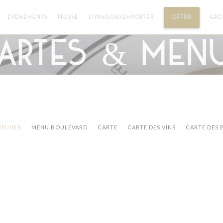
((OUVRE 
ÉVÈNEMENTS
PRESSE
LIVRAISON/EMPORTER
OFFRIR
GRO
artes & Men
ÉJEUNER
MENU BOULEVARD
CARTE
CARTE DES VINS
CARTE DES 