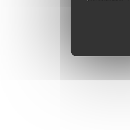
THÉS, INFUSIONS 
Thé Breakfast, thé Earl Gr
infusion Verveine, infusion
CHOCOLAT CHAUD 
CAPPUCCINO, CAF