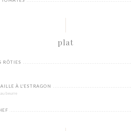
E TOMATES
plat
S RÔTIES
AILLE À L'ESTRAGON
 au beurre
HEF