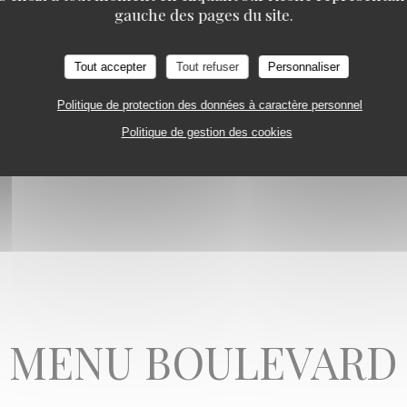
gauche des pages du site.
ANGELINA
ey, thé Darjeeling, thé Vert Menthe, thé Vert Jasmin, thé Mélange Spécial A
 Tilleul Menthe
Tout accepter
Tout refuser
Personnaliser
Politique de protection des données à caractère personnel
VALRHONA, CAFÉ CRÈME
Politique de gestion des cookies
É OU CHOCOLAT VIENNOIS
MENU BOULEVARD