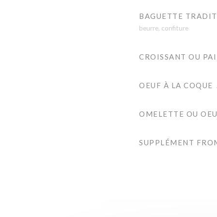
BAGUETTE TRADI
beurre, confiture
CROISSANT OU PA
OEUF À LA COQUE
OMELETTE OU OEU
SUPPLÉMENT FRO