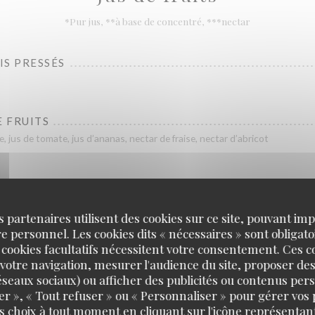
*Pur jus, **à base de concentré, ***nectar
IS PRESSÉS
E FRUITS
, jus de tomate, jus d’ananas, nectar de fraise, nectar d’abricot
s partenaires utilisent des cookies sur ce site, pouvant impl
 personnel. Les cookies dits « nécessaires » sont obligatoi
BOISSONS CHAUDES
 cookies facultatifs nécessitent votre consentement. Ces co
votre navigation, mesurer l'audience du site, proposer des
 réseaux sociaux) ou afficher des publicités ou contenus per
A BIO, DÉCAFÉINÉ
er », « Tout refuser » ou « Personnaliser » pour gérer vos
s choix à tout moment en cliquant sur l'icône représentant