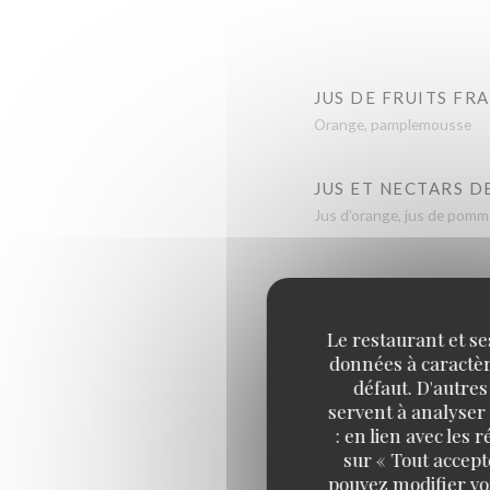
JUS DE FRUITS FRA
Orange, pamplemousse
JUS ET NECTARS D
Jus d’orange, jus de pomme
Le restaurant et se
données à caractère
défaut. D'autres
servent à analyser 
: en lien avec les
EXPRESSO MASSAY
sur « Tout accept
pouvez modifier vo