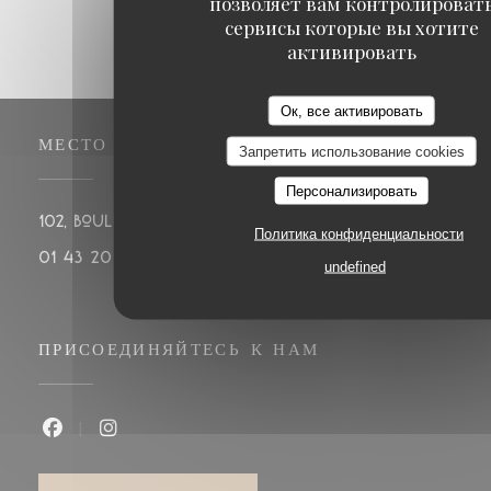
позволяет вам контролироват
сервисы которые вы хотите
активировать
Ок, все активировать
МЕСТО
Запретить использование cookies
Персонализировать
((открывается
102, boulevard de Montparnasse 75014 PARIS
Политика конфиденциальности
01 43 20 14 20
undefined
ПРИСОЕДИНЯЙТЕСЬ К НАМ
Facebook ((открывается в новом окне))
Instagram ((открывается в новом окне))