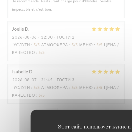
Je recommande. Restaurant chargé pour d'histoire. Service
impeccable et c'est bon.
Joelle
D
2026-08-06
- 12:30 - ГОСТИ 2
УСЛУГИ
:
5
/5
АТМОСФЕРА
:
5
/5
МЕНЮ
:
5
/5
ЦЕНА /
КАЧЕСТВО
:
5
/5
Isabelle
D
2026-08-07
- 21:45 - ГОСТИ 3
УСЛУГИ
:
5
/5
АТМОСФЕРА
:
5
/5
МЕНЮ
:
5
/5
ЦЕНА /
КАЧЕСТВО
:
5
/5
1
2
3
Этот сайт использует кукис и