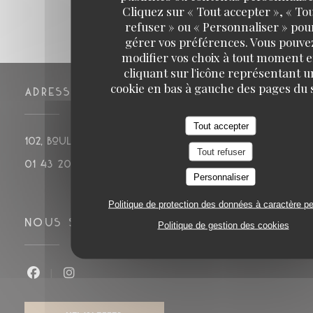
Cliquez sur « Tout accepter », « To
refuser » ou « Personnaliser » pou
gérer vos préférences. Vous pouve
modifier vos choix à tout moment 
cliquant sur l'icône représentant u
cookie en bas à gauche des pages du s
ADRESSE
Tout accepter
((ouvre un
102, boulevard de Montparnasse 75014 PARIS
Tout refuser
01 43 20 14 20
Personnaliser
Politique de protection des données à caractère p
NOUS SUIVRE
Politique de gestion des cookies
Facebook ((ouvre une nouvelle fenêtre))
Instagram ((ouvre une nouvelle fenê