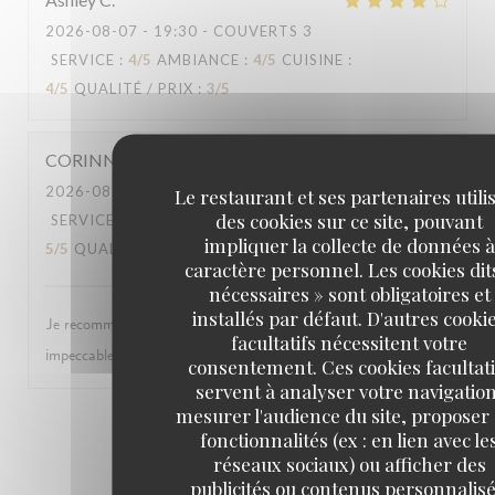
2026-08-07
- 19:30 - COUVERTS 3
SERVICE
:
4
/5
AMBIANCE
:
4
/5
CUISINE
:
4
/5
QUALITÉ / PRIX
:
3
/5
CORINNE
D
2026-08-07
- 20:00 - COUVERTS 2
Le restaurant et ses partenaires utili
des cookies sur ce site, pouvant
SERVICE
:
5
/5
AMBIANCE
:
5
/5
CUISINE
:
impliquer la collecte de données à
5
/5
QUALITÉ / PRIX
:
5
/5
caractère personnel. Les cookies dit
nécessaires » sont obligatoires et
installés par défaut. D'autres cooki
Je recommande. Restaurant chargé pour d'histoire. Service
facultatifs nécessitent votre
impeccable et c'est bon.
consentement. Ces cookies facultati
servent à analyser votre navigation
mesurer l'audience du site, proposer
1
2
3
fonctionnalités (ex : en lien avec le
réseaux sociaux) ou afficher des
publicités ou contenus personnalisé