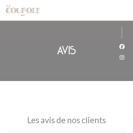
Personnalisation de vos choix en matière de cookies
Avis
Face
Inst
Les avis de nos clients