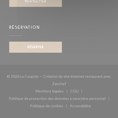
NEWSLETTER
RÉSERVATION
RÉSERVER
© 2026 La Coupole — Création de site internet restaurant avec
((ouvre une nouvelle fenêtre))
Zenchef
Mentions légales
CGU
((ouvre une nouvelle fenêtre))
((ouvre une nouvelle fen
Politique de protection des données à caractère personnel
((ouvre une nouvelle fenêtre))
Politique de cookies
Accessibilite
((ouvre une nouvelle fenêtre))
((ouvre une nouvelle fe