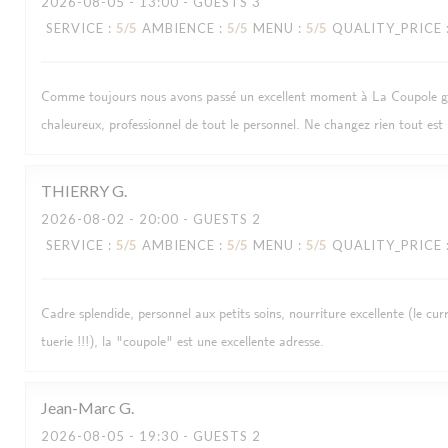
2026-08-05
- 13:00 - GUESTS 3
SERVICE
:
5
/5
AMBIENCE
:
5
/5
MENU
:
5
/5
QUALITY_PRICE
Comme toujours nous avons passé un excellent moment à La Coupole grâ
chaleureux, professionnel de tout le personnel. Ne changez rien tout est 
THIERRY
G
2026-08-02
- 20:00 - GUESTS 2
SERVICE
:
5
/5
AMBIENCE
:
5
/5
MENU
:
5
/5
QUALITY_PRICE
Cadre splendide, personnel aux petits soins, nourriture excellente (le cu
tuerie !!!), la "coupole" est une excellente adresse.
Jean-Marc
G
2026-08-05
- 19:30 - GUESTS 2