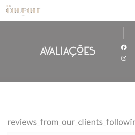
Painel de Gerenciamento de Cookies
Avaliações
Face
Inst
reviews_from_our_clients_follow