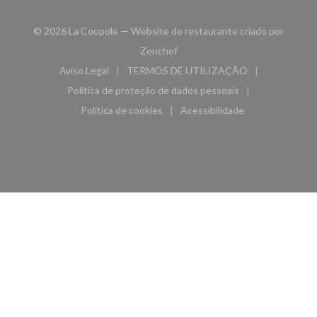
© 2026 La Coupole — Website do restaurante criado por
((abre numa nova janela))
Zenchef
Aviso Legal
TERMOS DE UTILIZAÇÃO
((abre numa nova janela))
((abre numa nova janela))
Política de proteção de dados pessoais
((abre numa nova janela))
Política de cookies
Acessibilidade
((abre numa nova janela))
((abre numa nova janela)