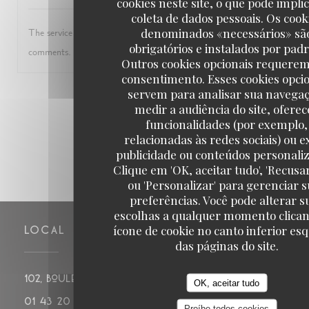
cookies neste site, o que pode impli
coleta de dados pessoais. Os cook
denominados «necessários» sã
The service was ok. The waiters seemed very intent on joking and maki
obrigatórios e instalados por padr
comments.
Outros cookies opcionais requere
consentimento. Esses cookies opci
servem para analisar sua navegaç
1
2
3
medir a audiência do site, oferec
funcionalidades (por exemplo,
relacionadas às redes sociais) ou ex
publicidade ou conteúdos personali
Clique em 'OK, aceitar tudo', 'Recusa
ou 'Personalizar' para gerenciar 
preferências. Você pode alterar s
escolhas a qualquer momento clica
ícone de cookie no canto inferior es
LOCAL
das páginas do site.
((abre numa
102, boulevard de Montparnasse 75014 PARIS
OK, aceitar tudo
01 43 20 14 20
Proíbe todos cookies