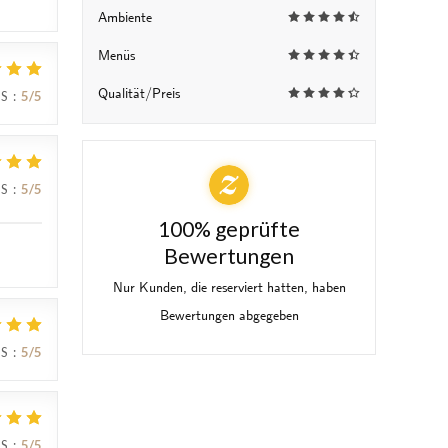
Ambiente
Menüs
Qualität/Preis
IS
:
5
/5
IS
:
5
/5
100% geprüfte
Bewertungen
Nur Kunden, die reserviert hatten, haben
Bewertungen abgegeben
IS
:
5
/5
IS
:
5
/5