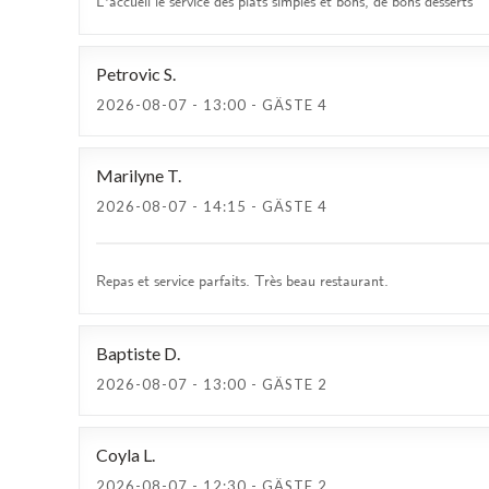
L'accueil le service des plats simples et bons, de bons desserts
Petrovic
S
2026-08-07
- 13:00 - GÄSTE 4
Marilyne
T
2026-08-07
- 14:15 - GÄSTE 4
Repas et service parfaits. Très beau restaurant.
Baptiste
D
2026-08-07
- 13:00 - GÄSTE 2
Coyla
L
2026-08-07
- 12:30 - GÄSTE 2