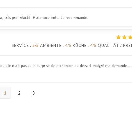
a, très pro, réactif. Plats excellents. Je recommande.
SERVICE
:
5
/5
AMBIENTE
:
4
/5
KÜCHE
:
4
/5
QUALITÄT / PRE
 qu elle n ait pas eu la surprise de la chanson au dessert malgré ma demande...
1
2
3