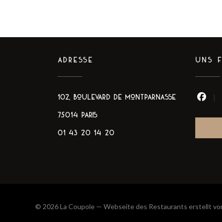
ADRESSE
UNS 
102, boulevard de Montparnasse
Face
((öffnet ein neues Fenster))
75014 PARIS
01 43 20 14 20
© 2026 La Coupole — Webseite des Restaurants erstellt v