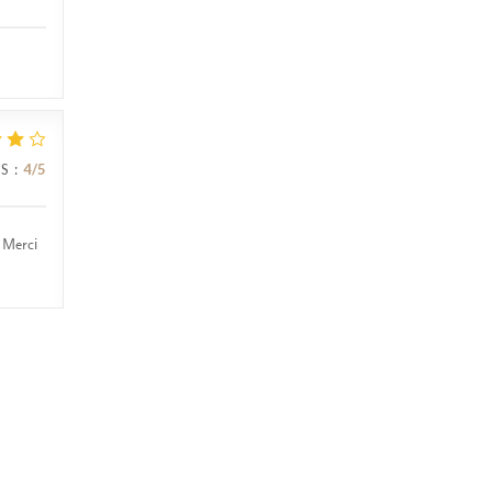
IS
:
4
/5
. Merci