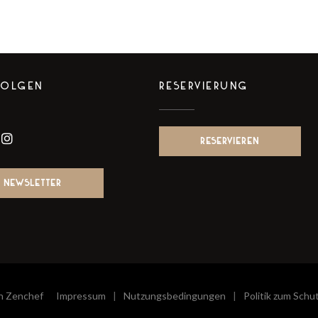
FOLGEN
RESERVIERUNG
RESERVIEREN
book ((öffnet ein neues Fenster))
Instagram ((öffnet ein neues Fenster))
NEWSLETTER
((öffnet ein neues Fenster))
on
Zenchef
Impressum
Nutzungsbedingungen
Politik zum Sch
((öffnet ein neues Fenster))
((öffnet ein neues Fenster))