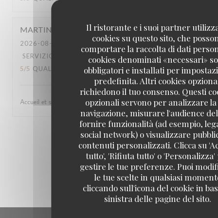
Il ristorante e i suoi partner utiliz
MARTINA
G
cookies su questo sito, che posso
2026-08-05
- 12:15 - OSPITI 3
comportare la raccolta di dati persona
SERVIZIO
:
5
/5
ATMOSFERA
:
5
/5
CUCINA
:
cookies denominati «necessari» s
obbligatori e installati per impostaz
5
/5
QUALITÀ / PREZZO
:
5
/5
predefinita. Altri cookies opziona
richiedono il tuo consenso. Questi co
opzionali servono per analizzare la
Accueil et serveur super ! Humour. Excellente cuisine. 👌😆😄
navigazione, misurare l'audience del 
fornire funzionalità (ad esempio, leg
social network) o visualizzare pubblic
1
2
3
contenuti personalizzati. Clicca su 'A
tutto', 'Rifiuta tutto' o 'Personalizza'
gestire le tue preferenze. Puoi modif
le tue scelte in qualsiasi moment
cliccando sull'icona del cookie in ba
sinistra delle pagine del sito.