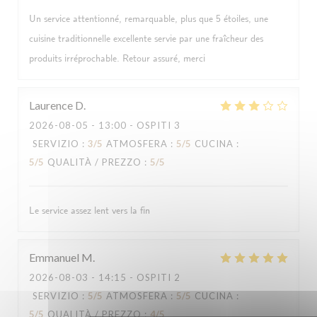
Un service attentionné, remarquable, plus que 5 étoiles, une
cuisine traditionnelle excellente servie par une fraîcheur des
produits irréprochable. Retour assuré, merci
Laurence
D
2026-08-05
- 13:00 - OSPITI 3
SERVIZIO
:
3
/5
ATMOSFERA
:
5
/5
CUCINA
:
5
/5
QUALITÀ / PREZZO
:
5
/5
Le service assez lent vers la fin
Emmanuel
M
2026-08-03
- 14:15 - OSPITI 2
SERVIZIO
:
5
/5
ATMOSFERA
:
5
/5
CUCINA
:
5
/5
QUALITÀ / PREZZO
:
4
/5