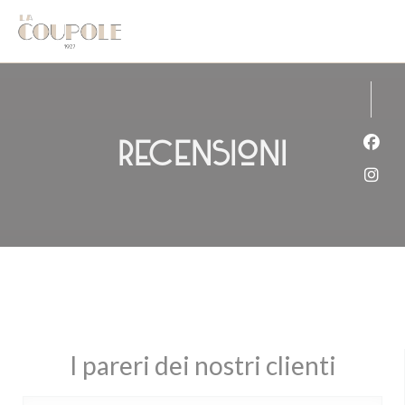
Personalizzazione delle tue scelte sui cookie
Recensioni
Face
Inst
I pareri dei nostri clienti