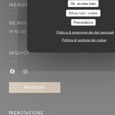
Ok, accetta tutto
INDIRIZZO
Rifiuta tutti i cookie
Personalizza
((apre una 
102, boulevard de Montparnasse 75014 PARIS
01 43 20 14 20
Politica di protezione dei dati personali
Politica di gestione dei cookie
SEGUICI
Facebook ((apre una nuova finestra))
Instagram ((apre una nuova finestra)
NEWSLETTER
PRENOTAZIONE