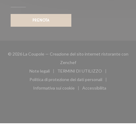
PRENOTA
© 2026 La Coupole — Creazione del sito internet ristorante con
((apre una nuova finestra))
Zenchef
Note legali
TERMINI DI UTILIZZO
((apre una nuova finestra))
((apre una nuova finestra))
Politica di protezione dei dati personali
((apre una nuova finestra))
Informativa sui cookie
Accessibilita
((apre una nuova finestra))
((apre una nuova finest