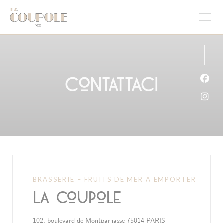
Personalizzazione delle tue scelte sui cookie
Contattaci
Face
Inst
BRASSERIE – FRUITS DE MER A EMPORTER
La Coupole
((apre una nuova fin
102, boulevard de Montparnasse 75014 PARIS