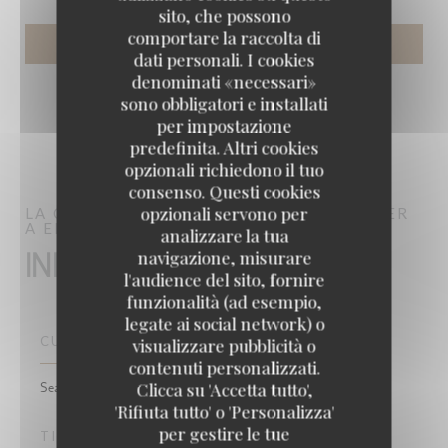
sito, che possono
comportare la raccolta di
dati personali. I cookies
denominati «necessari»
sono obbligatori e installati
per impostazione
predefinita. Altri cookies
opzionali richiedono il tuo
consenso. Questi cookies
opzionali servono per
LA COUPOLE
BRASSERIE – FRUITS DE MER
A EMPORTER
PARIS
analizzare la tua
navigazione, misurare
Informazioni pratiche
l'audience del sito, fornire
funzionalità (ad esempio,
legate ai social network) o
CUCINA
visualizzare pubblicità o
contenuti personalizzati.
Clicca su 'Accetta tutto',
Seafood, Birreria, Francese, Cucina tradizionale
'Rifiuta tutto' o 'Personalizza'
per gestire le tue
TIPOLOGIA