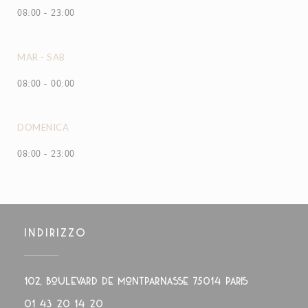
08:00 - 23:00
MAR
-
SAB
08:00 - 00:00
DOMENICA
08:00 - 23:00
INDIRIZZO
((apre una 
102, boulevard de Montparnasse 75014 PARIS
01 43 20 14 20