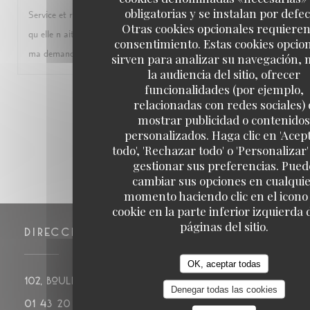
obligatorias y se instalan por defec
Service et repas au top pour les 18 ans de notre fille, dommage
Otras cookies opcionales requieren
qu elle n ait pas eu la surprise de la chanson au dessert malgré
consentimiento. Estas cookies opcio
ma demande.... Merci a toute l equipe
sirven para analizar su navegación, 
la audiencia del sitio, ofrecer
funcionalidades (por ejemplo,
1
2
3
relacionadas con redes sociales) 
mostrar publicidad o contenidos
personalizados. Haga clic en 'Acep
todo', 'Rechazar todo' o 'Personalizar
gestionar sus preferencias. Pued
cambiar sus opciones en cualqui
momento haciendo clic en el icono
cookie en la parte inferior izquierda 
páginas del sitio.
DIRECCIÓN
OK, aceptar todas
((abre en u
102, boulevard de Montparnasse 75014 PARIS
Denegar todas las cookies
01 43 20 14 20