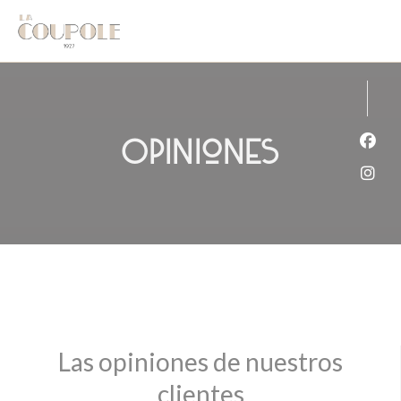
Personalización de sus opciones de cookies
Opiniones
Face
Inst
Las opiniones de nuestros
clientes