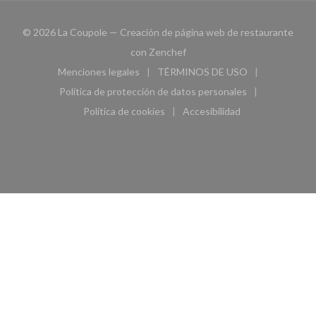
© 2026 La Coupole — Creación de página web de restaurante
((abre en una nueva ventana))
con
Zenchef
Menciones legales
TÉRMINOS DE USO
((abre en una nueva ventana))
((abre en una nueva ven
Política de protección de datos personales
((abre en una nueva ventana))
Política de cookies
Accesibilidad
((abre en una nueva ventana))
((abre en una nueva ven