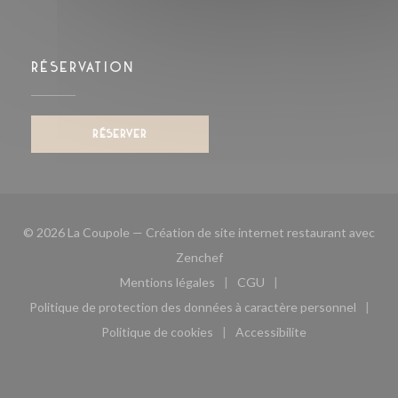
RÉSERVATION
RÉSERVER
© 2026 La Coupole — Création de site internet restaurant avec
((ouvre une nouvelle fenêtre))
Zenchef
Mentions légales
CGU
((ouvre une nouvelle fenêtre))
((ouvre une nouvelle fen
Politique de protection des données à caractère personnel
((ouvre une nouvelle fenêtre))
Politique de cookies
Accessibilite
((ouvre une nouvelle fenêtre))
((ouvre une nouvelle fe