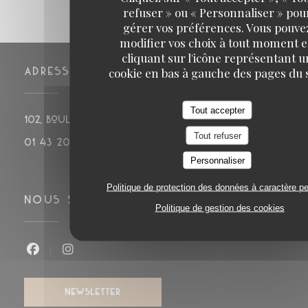
refuser » ou « Personnaliser » pou
gérer vos préférences. Vous pouve
modifier vos choix à tout moment 
cliquant sur l'icône représentant u
ADRESSE
cookie en bas à gauche des pages du s
Tout accepter
((ouvre un
102, boulevard de Montparnasse 75014 PARIS
Tout refuser
01 43 20 14 20
Personnaliser
Politique de protection des données à caractère p
NOUS SUIVRE
Politique de gestion des cookies
Facebook ((ouvre une nouvelle fenêtre))
Instagram ((ouvre une nouvelle fenê
NEWSLETTER