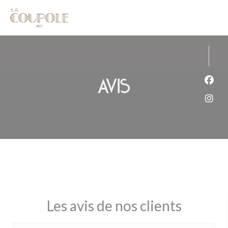
Personnalisation de vos choix en matière de cookies
Avis
Face
Inst
Les avis de nos clients