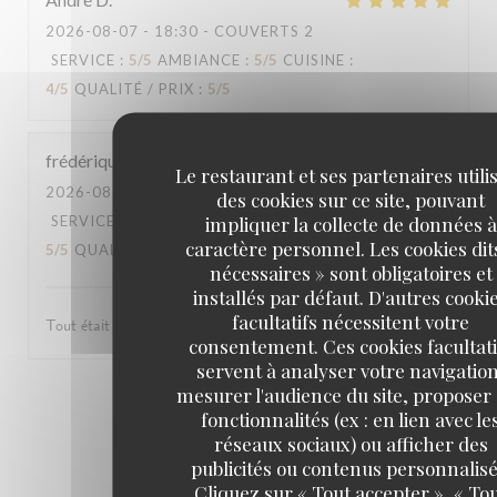
2026-08-07
- 18:30 - COUVERTS 2
SERVICE
:
5
/5
AMBIANCE
:
5
/5
CUISINE
:
4
/5
QUALITÉ / PRIX
:
5
/5
frédérique
P
Le restaurant et ses partenaires utili
2026-08-07
- 19:45 - COUVERTS 4
des cookies sur ce site, pouvant
impliquer la collecte de données à
SERVICE
:
5
/5
AMBIANCE
:
5
/5
CUISINE
:
caractère personnel. Les cookies dit
5
/5
QUALITÉ / PRIX
:
5
/5
nécessaires » sont obligatoires et
installés par défaut. D'autres cooki
facultatifs nécessitent votre
Tout était parfait, service de qualité et cadre magnifique !
consentement. Ces cookies facultati
servent à analyser votre navigation
mesurer l'audience du site, proposer
1
2
3
fonctionnalités (ex : en lien avec le
réseaux sociaux) ou afficher des
publicités ou contenus personnalisé
Cliquez sur « Tout accepter », « To