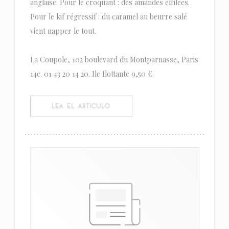
anglaise. Pour le croquant : des amandes effilées.
Pour le kif régressif : du caramel au beurre salé
vient napper le tout.
La Coupole, 102 boulevard du Montparnasse, Paris
14e. 01 43 20 14 20. Ile flottante 9,50 €.
((ABRE EN UNA NUEVA VENTANA))
LEA EL ARTICULO