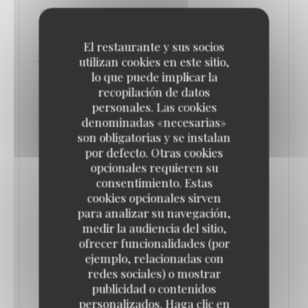
((ABRE EN UNA NUEVA VENTANA))
LEA EL ARTICULO
El restaurante y sus socios
utilizan cookies en este sitio,
lo que puede implicar la
recopilación de datos
personales. Las cookies
denominadas «necesarias»
son obligatorias y se instalan
por defecto. Otras cookies
opcionales requieren su
consentimiento. Estas
cookies opcionales sirven
para analizar su navegación,
medir la audiencia del sitio,
ofrecer funcionalidades (por
QUE FAIRE À PARIS CETTE SEMAINE ? (16-
ejemplo, relacionadas con
22 JUIN) // LE BONBON
redes sociales) o mostrar
17/06/2025
publicidad o contenidos
personalizados. Haga clic en