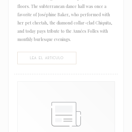
floors. The subterranean dance hall was once a
favorite of Joséphine Baker, who performed with
her pet cheetah, the diamond collar-clad Chiquita,
and today pays tribute to the Années Folles with
monthly burlesque evenings.
((ABRE EN UNA NUEVA VENTANA))
LEA EL ARTICULO