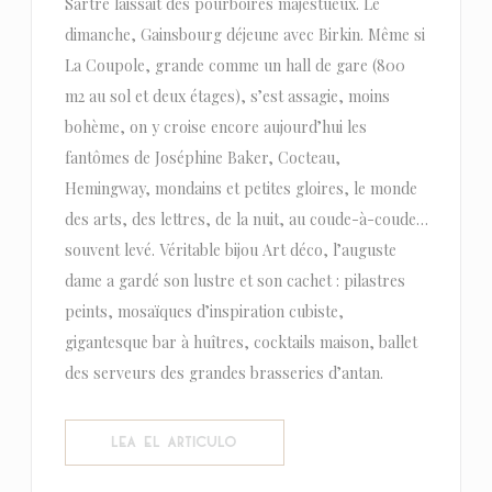
Sartre laissait des pourboires majestueux. Le
dimanche, Gainsbourg déjeune avec Birkin. Même si
La Coupole, grande comme un hall de gare (800
m2 au sol et deux étages), s’est assagie, moins
bohème, on y croise encore aujourd’hui les
fantômes de Joséphine Baker, Cocteau,
Hemingway, mondains et petites gloires, le monde
des arts, des lettres, de la nuit, au coude-à-coude…
souvent levé. Véritable bijou Art déco, l’auguste
dame a gardé son lustre et son cachet : pilastres
peints, mosaïques d’inspiration cubiste,
gigantesque bar à huîtres, cocktails maison, ballet
des serveurs des grandes brasseries d’antan.
((ABRE EN UNA NUEVA VENTANA))
LEA EL ARTICULO