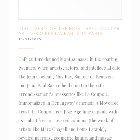
DISCOVER 7 OF THE MOST SPECTACULAR
ART DECO RESTAURANTS IN PARIS
15/01/2025
Cafe culture defined Montparnasse in the roaring
twenties, when artists, actors, and intellectual elite
like Jean Cocteau, May Ray, Simone de Beauvoir,
and Jean-Paul Sartre held court in the 14th
arrondissement’s brasseries like La Coupole.
Immortalized in Hemingway’s memoir A Moveable
Feast, La Coupole is a Jazz Age time capsule with
its Cubist fresco-covered columns (the work of
artists like Marc Chagall and Louis Latapie),
beveled mirrors, geometric lamps, and mosaic