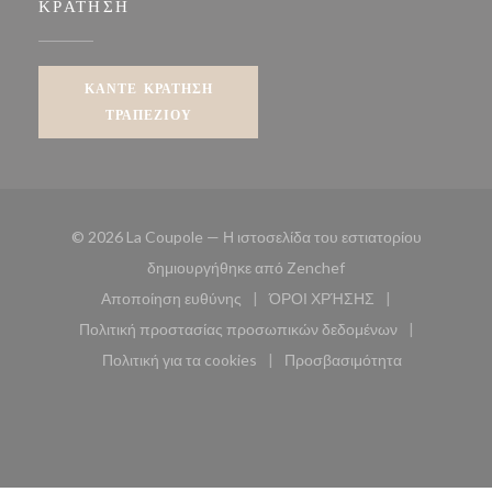
ΚΡΆΤΗΣΗ
ΚΆΝΤΕ ΚΡΆΤΗΣΗ
ΤΡΑΠΕΖΙΟΎ
© 2026 La Coupole — Η ιστοσελίδα του εστιατορίου
((ανοίγει σε νέο παρά
δημιουργήθηκε από
Zenchef
Αποποίηση ευθύνης
ΌΡΟΙ ΧΡΉΣΗΣ
((ανοίγει σε νέο παράθυρο))
((ανοίγει σε νέο παράθυ
Πολιτική προστασίας προσωπικών δεδομένων
((ανοίγει σε νέο παράθυρο))
Πολιτική για τα cookies
Προσβασιμότητα
((ανοίγει σε νέο παράθυρο))
((ανοίγει σε νέο παρά