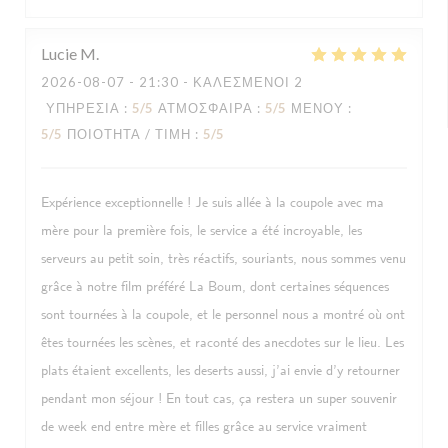
Lucie
M
2026-08-07
- 21:30 - ΚΑΛΕΣΜΈΝΟΙ 2
ΥΠΗΡΕΣΊΑ
:
5
/5
ΑΤΜΌΣΦΑΙΡΑ
:
5
/5
ΜΕΝΟΎ
:
5
/5
ΠΟΙΌΤΗΤΑ / ΤΙΜΉ
:
5
/5
Expérience exceptionnelle ! Je suis allée à la coupole avec ma
mère pour la première fois, le service a été incroyable, les
serveurs au petit soin, très réactifs, souriants, nous sommes venu
grâce à notre film préféré La Boum, dont certaines séquences
sont tournées à la coupole, et le personnel nous a montré où ont
êtes tournées les scènes, et raconté des anecdotes sur le lieu. Les
plats étaient excellents, les deserts aussi, j’ai envie d’y retourner
pendant mon séjour ! En tout cas, ça restera un super souvenir
de week end entre mère et filles grâce au service vraiment