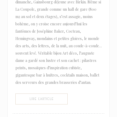
dimanche, Gainsbourg déjeune avec Birkin. Même si
La Coupole, grande comme un hall de gare (800
m2 au sol et deux étages), s’est assagie, moins
bohème, on y croise encore aujourd’hui les
fantômes de Joséphine Baker, Cocteau,
Hemingway, mondains et petites gloires, le monde
des arts, des lettres, de la nuit, au coude-à-coude…
souvent levé. Véritable bijou Art déco, l’auguste
dame a gardé son lustre et son cachet : pilastres
peints, mosaïques d’inspiration cubiste,
gigantesque bar à huîtres, cocktails maison, ballet
des serveurs des grandes brasseries d’antan.
((OUVRE UNE NOUVELLE FENÊTRE))
LIRE L'ARTICLE