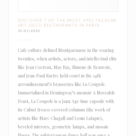
DISCOVER 7 OF THE MOST SPECTACULAR
ART DECO RESTAURANTS IN PARIS
15/01/2025
Cafe culture defined Montparnasse in the roaring
twenties, when artists, actors, and intellectual elite
like Jean Cocteau, May Ray, Simone de Beauvoir,
and Jean-Paul Sartre held court in the 14th
arrondissement’s brasseries like La Coupole.
Immortalized in Hemingway’s memoir A Moveable
Feast, La Coupole is a Jazz Age time capsule with
its Cubist fresco-covered columns (the work of
artists like Marc Chagall and Louis Latapie),
beveled mirrors, geometric lamps, and mosaic
floors. The subterranean dance hall was once a