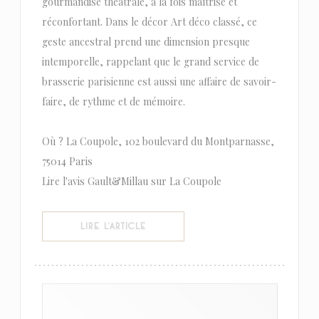
gourmandise théâtrale, à la fois maîtrisé et
réconfortant. Dans le décor Art déco classé, ce
geste ancestral prend une dimension presque
intemporelle, rappelant que le grand service de
brasserie parisienne est aussi une affaire de savoir-
faire, de rythme et de mémoire.
Où ? La Coupole, 102 boulevard du Montparnasse,
75014 Paris
Lire l'avis Gault&Millau sur La Coupole
((OUVRE UNE NOUVELLE FENÊTRE))
LIRE L'ARTICLE