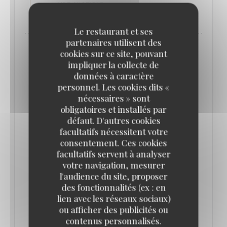
((OUVRE UNE NOUVELLE FENÊTRE))
LIRE L'ARTICLE
Le restaurant et ses
partenaires utilisent des
cookies sur ce site, pouvant
impliquer la collecte de
données à caractère
personnel. Les cookies dits «
nécessaires » sont
obligatoires et installés par
défaut. D'autres cookies
facultatifs nécessitent votre
consentement. Ces cookies
facultatifs servent à analyser
votre navigation, mesurer
QUE FAIRE À PARIS CETTE SEMAINE ? (16-
l'audience du site, proposer
22 JUIN) // LE BONBON
des fonctionnalités (ex : en
17/06/2025
lien avec les réseaux sociaux)
ou afficher des publicités ou
contenus personnalisés.
On se fait une bonne brasserie pour soutenir la