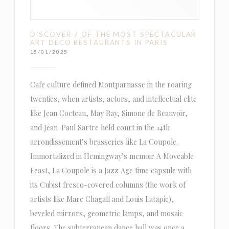
DISCOVER 7 OF THE MOST SPECTACULAR
ART DECO RESTAURANTS IN PARIS
15/01/2025
Cafe culture defined Montparnasse in the roaring
twenties, when artists, actors, and intellectual elite
like Jean Cocteau, May Ray, Simone de Beauvoir,
and Jean-Paul Sartre held court in the 14th
arrondissement’s brasseries like La Coupole.
Immortalized in Hemingway’s memoir A Moveable
Feast, La Coupole is a Jazz Age time capsule with
its Cubist fresco-covered columns (the work of
artists like Marc Chagall and Louis Latapie),
beveled mirrors, geometric lamps, and mosaic
floors. The subterranean dance hall was once a