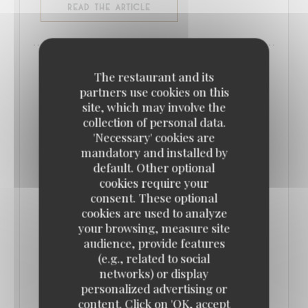
((OPENS IN A NEW WINDOW))
READ THE ARTICLE
The restaurant and its
partners use cookies on this
site, which may involve the
collection of personal data.
'Necessary' cookies are
mandatory and installed by
default. Other optional
cookies require your
consent. These optional
cookies are used to analyze
your browsing, measure site
QUE FAIRE À PARIS CETTE SEMAINE ? (16-
audience, provide features
22 JUIN) // LE BONBON
(e.g., related to social
17/06/2025
networks) or display
personalized advertising or
On se fait une bonne brasserie pour soutenir la
content. Click on 'OK, accept