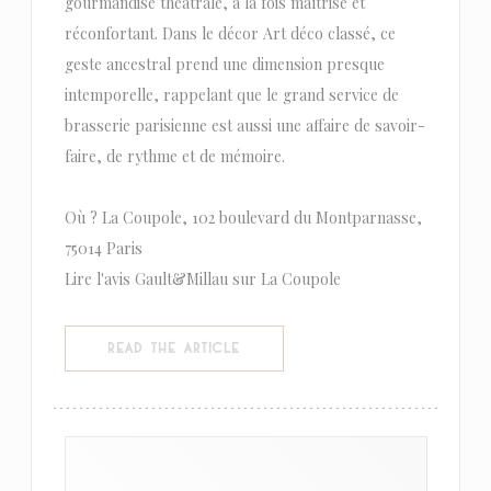
gourmandise théâtrale, à la fois maîtrisé et
réconfortant. Dans le décor Art déco classé, ce
geste ancestral prend une dimension presque
intemporelle, rappelant que le grand service de
brasserie parisienne est aussi une affaire de savoir-
faire, de rythme et de mémoire.
Où ? La Coupole, 102 boulevard du Montparnasse,
75014 Paris
Lire l'avis Gault&Millau sur La Coupole
((OPENS IN A NEW WINDOW))
READ THE ARTICLE