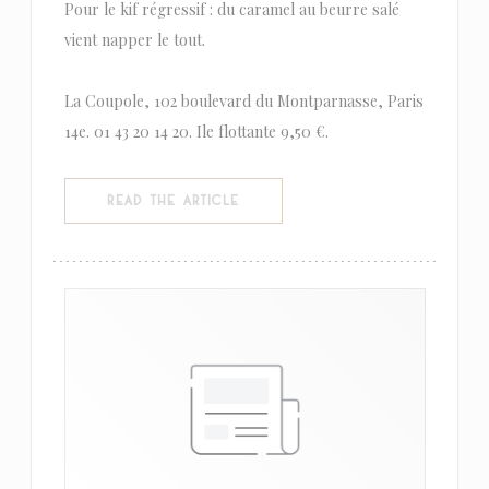
Pour le kif régressif : du caramel au beurre salé
vient napper le tout.
La Coupole, 102 boulevard du Montparnasse, Paris
14e. 01 43 20 14 20. Ile flottante 9,50 €.
((OPENS IN A NEW WINDOW))
READ THE ARTICLE