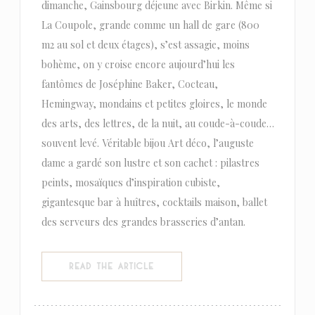
dimanche, Gainsbourg déjeune avec Birkin. Même si
La Coupole, grande comme un hall de gare (800
m2 au sol et deux étages), s’est assagie, moins
bohème, on y croise encore aujourd’hui les
fantômes de Joséphine Baker, Cocteau,
Hemingway, mondains et petites gloires, le monde
des arts, des lettres, de la nuit, au coude-à-coude…
souvent levé. Véritable bijou Art déco, l’auguste
dame a gardé son lustre et son cachet : pilastres
peints, mosaïques d’inspiration cubiste,
gigantesque bar à huîtres, cocktails maison, ballet
des serveurs des grandes brasseries d’antan.
((OPENS IN A NEW WINDOW))
READ THE ARTICLE