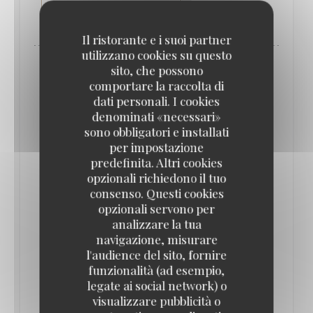
((APRE UNA NUOVA FINESTRA))
LEGGI L'ARTICOLO
Il ristorante e i suoi partner
utilizzano cookies su questo
sito, che possono
comportare la raccolta di
dati personali. I cookies
denominati «necessari»
sono obbligatori e installati
per impostazione
predefinita. Altri cookies
opzionali richiedono il tuo
consenso. Questi cookies
opzionali servono per
analizzare la tua
navigazione, misurare
QUE FAIRE À PARIS CETTE SEMAINE ? (16-
22 JUIN) // LE BONBON
l'audience del sito, fornire
17/06/2025
funzionalità (ad esempio,
legate ai social network) o
visualizzare pubblicità o
On se fait une bonne brasserie pour soutenir la