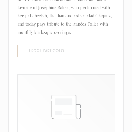
favorite of Joséphine Baker, who performed with
her pet cheetah, the diamond collar-clad Chiquita,
and today pays tribute to the Années Folles with
monthly burlesque evenings.
((APRE UNA NUOVA FINESTRA))
LEGGI L'ARTICOLO