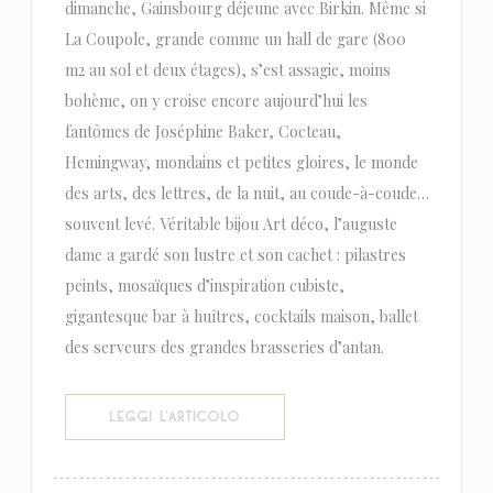
dimanche, Gainsbourg déjeune avec Birkin. Même si
La Coupole, grande comme un hall de gare (800
m2 au sol et deux étages), s’est assagie, moins
bohème, on y croise encore aujourd’hui les
fantômes de Joséphine Baker, Cocteau,
Hemingway, mondains et petites gloires, le monde
des arts, des lettres, de la nuit, au coude-à-coude…
souvent levé. Véritable bijou Art déco, l’auguste
dame a gardé son lustre et son cachet : pilastres
peints, mosaïques d’inspiration cubiste,
gigantesque bar à huîtres, cocktails maison, ballet
des serveurs des grandes brasseries d’antan.
((APRE UNA NUOVA FINESTRA))
LEGGI L'ARTICOLO