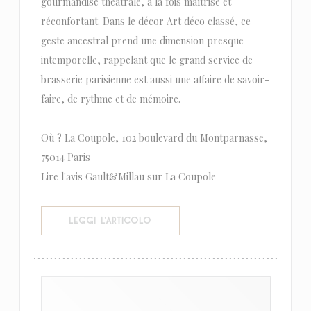
gourmandise théâtrale, à la fois maîtrisé et
réconfortant. Dans le décor Art déco classé, ce
geste ancestral prend une dimension presque
intemporelle, rappelant que le grand service de
brasserie parisienne est aussi une affaire de savoir-
faire, de rythme et de mémoire.
Où ? La Coupole, 102 boulevard du Montparnasse,
75014 Paris
Lire l'avis Gault&Millau sur La Coupole
((APRE UNA NUOVA FINESTRA))
LEGGI L'ARTICOLO