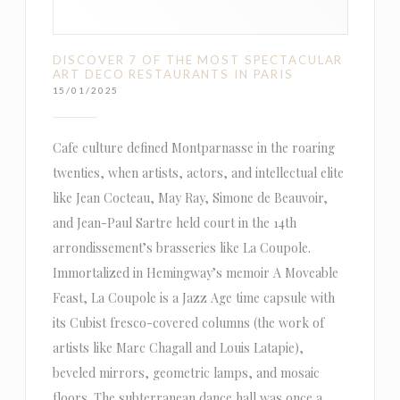
DISCOVER 7 OF THE MOST SPECTACULAR
ART DECO RESTAURANTS IN PARIS
15/01/2025
Cafe culture defined Montparnasse in the roaring
twenties, when artists, actors, and intellectual elite
like Jean Cocteau, May Ray, Simone de Beauvoir,
and Jean-Paul Sartre held court in the 14th
arrondissement’s brasseries like La Coupole.
Immortalized in Hemingway’s memoir A Moveable
Feast, La Coupole is a Jazz Age time capsule with
its Cubist fresco-covered columns (the work of
artists like Marc Chagall and Louis Latapie),
beveled mirrors, geometric lamps, and mosaic
floors. The subterranean dance hall was once a