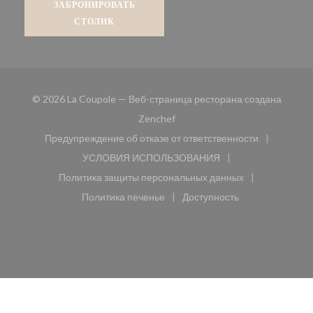
ЗАБРОНИРОВАТЬ
СТОЛИК
© 2026 La Coupole — Веб-страница ресторана создана
((открывается в новом окне))
Zenchef
Предупреждение об отказе от ответственности
((открывается в новом окне))
УСЛОВИЯ ИСПОЛЬЗОВАНИЯ
((открывается в новом окне))
Политика защиты персональных данных
((открывается в новом окне))
Политика печенье
Доступность
((открывается в новом окне))
((открывается в новом 