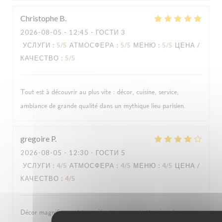
Christophe
B
2026-08-05
- 12:45 - ГОСТИ 3
УСЛУГИ
:
5
/5
АТМОСФЕРА
:
5
/5
МЕНЮ
:
5
/5
ЦЕНА /
КАЧЕСТВО
:
5
/5
Tout est à découvrir au plus vite : décor, cuisine, service,
ambiance de grande qualité dans un mythique lieu parisien.
gregoire
P
2026-08-05
- 12:30 - ГОСТИ 5
УСЛУГИ
:
4
/5
АТМОСФЕРА
:
4
/5
МЕНЮ
:
4
/5
ЦЕНА /
КАЧЕСТВО
:
4
/5
Décor magnifique, plats variés et personnel attentionné.