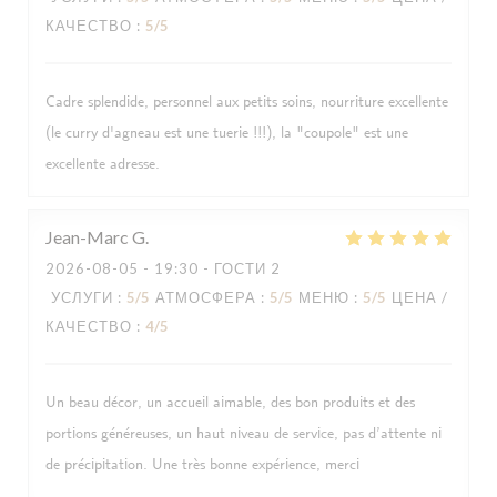
КАЧЕСТВО
:
5
/5
Cadre splendide, personnel aux petits soins, nourriture excellente
(le curry d'agneau est une tuerie !!!), la "coupole" est une
excellente adresse.
Jean-Marc
G
2026-08-05
- 19:30 - ГОСТИ 2
УСЛУГИ
:
5
/5
АТМОСФЕРА
:
5
/5
МЕНЮ
:
5
/5
ЦЕНА /
КАЧЕСТВО
:
4
/5
Un beau décor, un accueil aimable, des bon produits et des
portions généreuses, un haut niveau de service, pas d’attente ni
de précipitation. Une très bonne expérience, merci