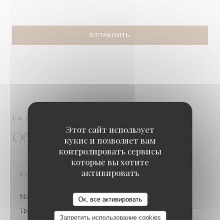
LA COUPOLE
PARIS
Этот сайт использует
Общая информация
кукис и позволяет вам
контролировать сервисы
которые вы хотите
активировать
КУХНЯ
Морепродукты, пивоваренный завод, Французский,
Ок, все активировать
Традиционная кухня
Запретить использование cookies