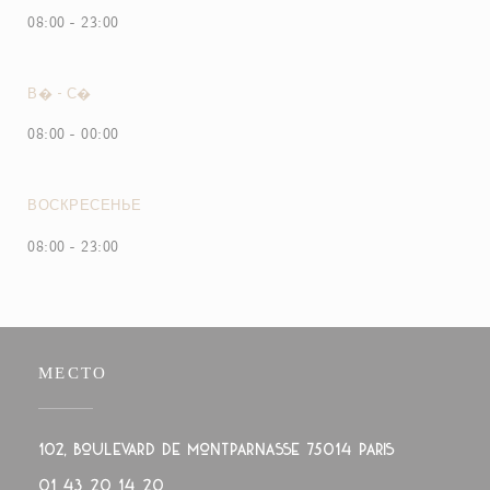
08:00 - 23:00
В�
-
С�
08:00 - 00:00
ВОСКРЕСЕНЬЕ
08:00 - 23:00
МЕСТО
((открывается
102, boulevard de Montparnasse 75014 PARIS
01 43 20 14 20