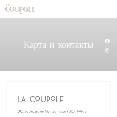
Панель управления cookies
Карта и контакты
Face
Inst
La Coupole
((открывается в но
102, boulevard de Montparnasse 75014 PARIS