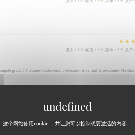
服务
:
5
/5
氛围
:
5
/5
菜单
:
5
/5
质价
服务
:
5
/5
氛围
:
5
/5
菜单
:
5
/5
质价
ole grâce à l' accueil chaleureux, professionnel de tout le personnel. Ne cha
服务
:
5
/5
氛围
:
5
/5
菜单
:
5
/5
质价
这个网站使用cookie， 并让您可以控制想要激活的内容。
 (le curry d'agneau est une tuerie !!!), la "coupole" est une excellente adresse.