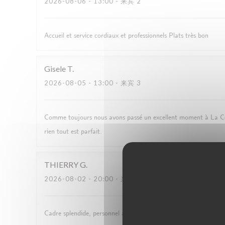
2026-08-06
- 13:00 - 来宾 2
Accueil et service cordiaux et professionnels Plats très bon
Gisele
T
2026-08-05
- 13:00 - 来宾 3
Comme toujours nous avons passé un excellent moment à La Coup
rien tout est parfait.
THIERRY
G
2026-08-02
- 20:00 - 来宾 2
Cadre splendide, personnel aux petits soins, nourriture excellente