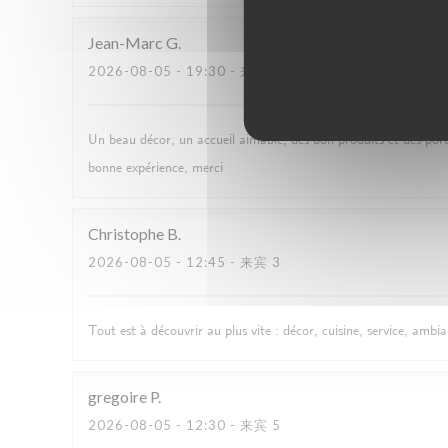
Jean-Marc
G
2026-08-05
- 19:30 - 来宾 2
Un beau décor, un accueil aimable, des bon produits et des porti
bonne expérience, merci
Christophe
B
2026-08-05
- 12:45 - 来宾 3
Tout est à découvrir au plus vite : décor, cuisine, service, ambi
gregoire
P
2026-08-05
- 12:30 - 来宾 5