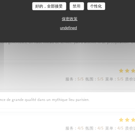
好的，全部接受
禁用
个性化
保密政策
服务
:
5
/5
氛围
:
5
/5
菜单
:
5
/5
质价
undefined
ons généreuses, un haut niveau de service, pas d’attente ni de précipitation. U
服务
:
5
/5
氛围
:
5
/5
菜单
:
5
/5
质价
ance de grande qualité dans un mythique lieu parisien.
服务
:
4
/5
氛围
:
4
/5
菜单
:
4
/5
质价