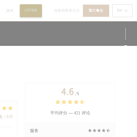
((在新窗口中打开))
ZH
动
媒体
OFFRIR
地图和联系方式
预订餐位
((在新窗口中打开))
Fac
Ins
4.6
/5
平均评分 —
421 评论
比
:
5
/5
服务