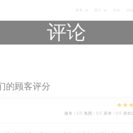
菜单
照片
评论
活
评论
们的顾客评分
服务
:
5
/5
氛围
:
5
/5
菜单
:
5
/5
质价