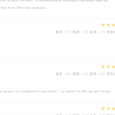
ce et les plats très bons. Je recommande et reviendrais avec plaisir dans cet
 mon mari. Merci des savoyards.
服务
:
5
/5
氛围
:
5
/5
菜单
:
5
/5
质价
服务
:
5
/5
氛围
:
5
/5
菜单
:
5
/5
质价
un serveur très compétent (crazy waiter) , un endroit où aller les yeux fermés