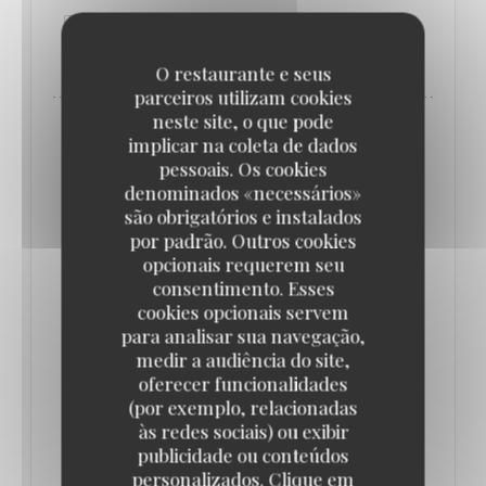
((ABRE NUMA NOVA JANELA))
LER O ARTIGO
O restaurante e seus
parceiros utilizam cookies
neste site, o que pode
implicar na coleta de dados
pessoais. Os cookies
denominados «necessários»
são obrigatórios e instalados
por padrão. Outros cookies
opcionais requerem seu
consentimento. Esses
cookies opcionais servem
para analisar sua navegação,
medir a audiência do site,
oferecer funcionalidades
QUE FAIRE À PARIS CETTE SEMAINE ? (16-
(por exemplo, relacionadas
22 JUIN) // LE BONBON
às redes sociais) ou exibir
17/06/2025
publicidade ou conteúdos
personalizados. Clique em