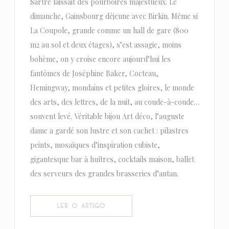
Sartre laissait des pourboires majestueux. Le
dimanche, Gainsbourg déjeune avec Birkin. Même si
La Coupole, grande comme un hall de gare (800
m2 au sol et deux étages), s’est assagie, moins
bohème, on y croise encore aujourd’hui les
fantômes de Joséphine Baker, Cocteau,
Hemingway, mondains et petites gloires, le monde
des arts, des lettres, de la nuit, au coude-à-coude…
souvent levé. Véritable bijou Art déco, l’auguste
dame a gardé son lustre et son cachet : pilastres
peints, mosaïques d’inspiration cubiste,
gigantesque bar à huîtres, cocktails maison, ballet
des serveurs des grandes brasseries d’antan.
((ABRE NUMA NOVA JANELA))
LER O ARTIGO