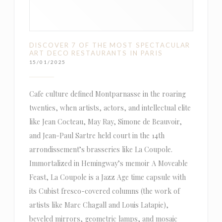
DISCOVER 7 OF THE MOST SPECTACULAR
ART DECO RESTAURANTS IN PARIS
15/01/2025
Cafe culture defined Montparnasse in the roaring
twenties, when artists, actors, and intellectual elite
like Jean Cocteau, May Ray, Simone de Beauvoir,
and Jean-Paul Sartre held court in the 14th
arrondissement’s brasseries like La Coupole.
Immortalized in Hemingway’s memoir A Moveable
Feast, La Coupole is a Jazz Age time capsule with
its Cubist fresco-covered columns (the work of
artists like Marc Chagall and Louis Latapie),
beveled mirrors, geometric lamps, and mosaic