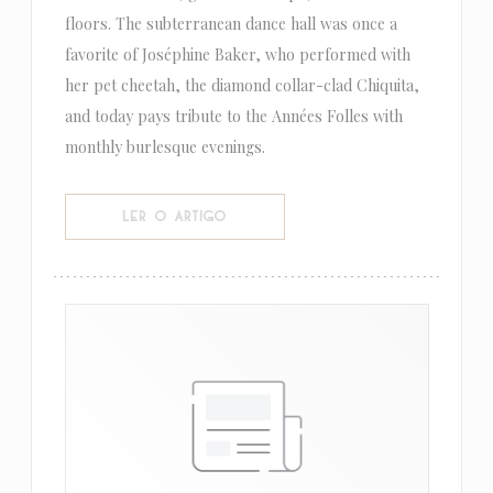
floors. The subterranean dance hall was once a
favorite of Joséphine Baker, who performed with
her pet cheetah, the diamond collar-clad Chiquita,
and today pays tribute to the Années Folles with
monthly burlesque evenings.
((ABRE NUMA NOVA JANELA))
LER O ARTIGO