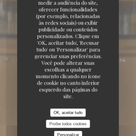
medir a audiência do site,
oferecer funcionalidades
(por exemplo, relacionadas
às redes sociais) ou exibir
publicidade ou conteúdos
personalizados. Clique em
'OK, aceitar tudo', 'Recusar
tudo' ou 'Personalizar' para
gerenciar suas preferências.
102, BOULEVARD DE MONTPARNASSE 75014
Você pode alterar suas
PARIS
escolhas a qualquer
momento clicando no ícone
de cookie no canto inferior
esquerdo das páginas do
site.
OK, aceitar tudo
Proíbe todos cookies
Personalizar