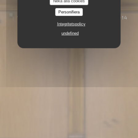
Neka alla cookies
Personifiera
102, BOULEVARD DE MONTPARNASSE 75014
PARIS
Integritetspolicy
undefined