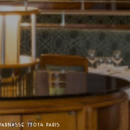
ARNASSE 75014 PARIS