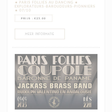
★ PARIS FOLLIES AU DANCING ★
EXPLORATEURS-BAROUDEURS-PIONNIERS
★ 07/10
PRIJS : €25.00
((OPENT IN EEN NIEUW VENSTER))
MEER INFORMATIE