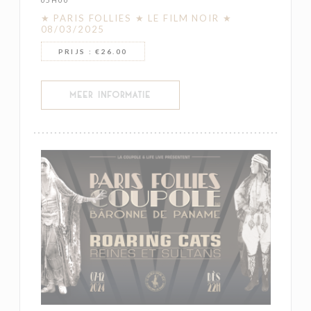
★ PARIS FOLLIES ★ LE FILM NOIR ★
08/03/2025
PRIJS : €26.00
((OPENT IN EEN NIEUW VENSTER))
MEER INFORMATIE