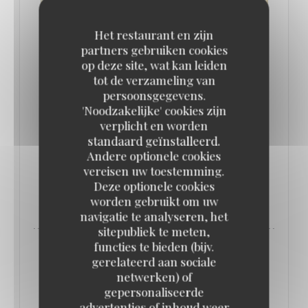
Het restaurant en zijn
partners gebruiken cookies
op deze site, wat kan leiden
tot de verzameling van
VAN 05/10/2024 TOT 06/10/2024 VAN 22H00 TOT
persoonsgegevens.
05H00
'Noodzakelijke' cookies zijn
✨ CÉLÉBRATION DES 10 ANS DES PARIS
verplicht en worden
FOLLIES À LA COUPOLE ! ✨
standaard geïnstalleerd.
PRIJS : €26.00
Andere optionele cookies
vereisen uw toestemming.
Deze optionele cookies
((OPENT IN EEN NIEUW VENSTER))
MEER INFORMATIE
worden gebruikt om uw
navigatie te analyseren, het
sitepubliek te meten,
functies te bieden (bijv.
gerelateerd aan sociale
netwerken) of
gepersonaliseerde
advertenties of inhoud weer