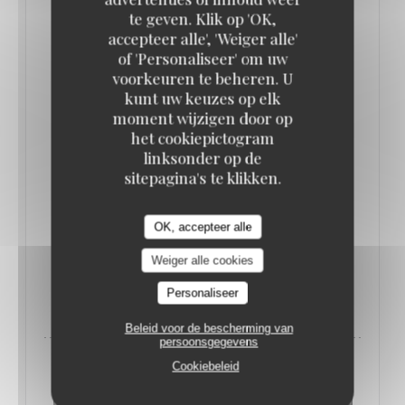
te geven. Klik op 'OK,
accepteer alle', 'Weiger alle'
of 'Personaliseer' om uw
voorkeuren te beheren. U
kunt uw keuzes op elk
moment wijzigen door op
het cookiepictogram
VAN 07/09/2024 TOT 08/09/2024 VAN 22H00 TOT
linksonder op de
05H00
sitepagina's te klikken.
★ PARIS FOLLIES ★ NEO GATSBY 1920'S
PARTY ★ 07/09/2024
OK, accepteer alle
PRIJS : €26.00
Weiger alle cookies
((OPENT IN EEN NIEUW VENSTER))
MEER INFORMATIE
Personaliseer
Beleid voor de bescherming van
persoonsgegevens
Cookiebeleid