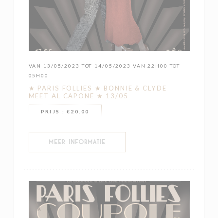
VAN 13/05/2023 TOT 14/05/2023 VAN 22H00 TOT
05H00
★ PARIS FOLLIES ★ BONNIE & CLYDE
MEET AL CAPONE ★ 13/05
PRIJS : €20.00
((OPENT IN EEN NIEUW VENSTER))
MEER INFORMATIE