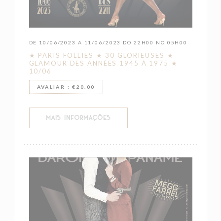
DE 10/06/2023 A 11/06/2023 DO 22H00 NO 05H00
★ PARIS FOLLIES ★ 30 GLORIEUSES ★
GLAMOUR DES ANNÉES 1945 À 1975 ★
10/06
AVALIAR : €20.00
((ABRE NUMA NOVA JANELA))
MAIS INFORMAÇÕES