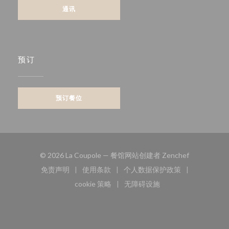
通讯
预订
预订餐位
((在新窗口中
© 2026 La Coupole — 餐馆网站创建者
Zenchef
免责声明
使用条款
个人数据保护政策
((在新窗口中打开))
((在新窗口中打开))
((在新窗口中打开))
cookie 策略
无障碍设施
((在新窗口中打开))
((在新窗口中打开))