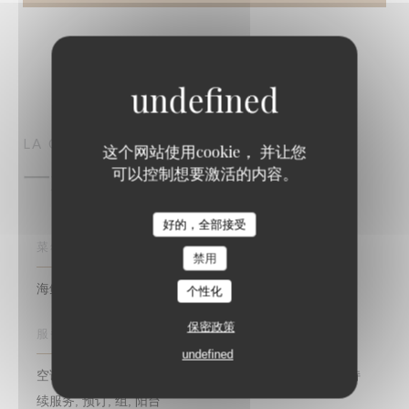
LA COUPOLE
PARIS
这个网站使用cookie， 并让您
一般信息
可以控制想要激活的内容。
好的，全部接受
菜肴
禁用
海鲜, 酿酒厂, 法国, 传统美食
个性化
保密政策
服务
undefined
空调房, 免费WiFi, 带走, 海鲜带走, 拿走订单, 客房服务, 持
续服务, 预订, 组, 阳台