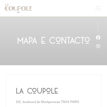
Painel de Gerenciamento de Cookies
Mapa e Contacto
Face
Inst
La Coupole
((abre numa nova ja
102, boulevard de Montparnasse 75014 PARIS