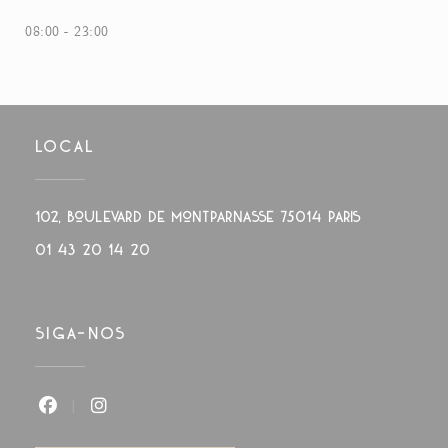
08:00 - 23:00
LOCAL
((abre numa
102, boulevard de Montparnasse 75014 PARIS
01 43 20 14 20
SIGA-NOS
Facebook ((abre numa nova janela))
Instagram ((abre numa nova janela))