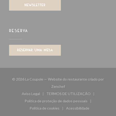
NEWSLETTER
RESERVA
RESERVAR UMA MESA
© 2026 La Coupole — Website do restaurante criado por
((abre numa nova janela))
Zenchef
Aviso Legal
TERMOS DE UTILIZAÇÃO
((abre numa nova janela))
((abre numa nova janela))
Política de proteção de dados pessoais
((abre numa nova janela))
Política de cookies
Acessibilidade
((abre numa nova janela))
((abre numa nova janela)