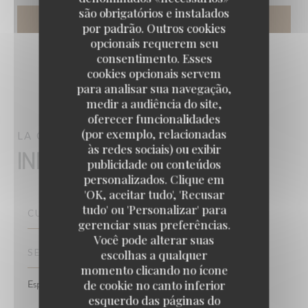
são obrigatórios e instalados
por padrão. Outros cookies
opcionais requerem seu
consentimento. Esses
cookies opcionais servem
para analisar sua navegação,
medir a audiência do site,
oferecer funcionalidades
(por exemplo, relacionadas
LA COUPOLE
PARIS
às redes sociais) ou exibir
Informações gerais
publicidade ou conteúdos
personalizados. Clique em
'OK, aceitar tudo', 'Recusar
tudo' ou 'Personalizar' para
CULINÁRIA
gerenciar suas preferências.
Você pode alterar suas
SERVIÇOS
escolhas a qualquer
momento clicando no ícone
de cookie no canto inferior
Esplanada
esquerdo das páginas do