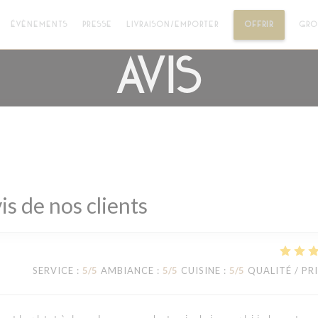
((OUVRE 
ÉVÈNEMENTS
PRESSE
LIVRAISON/EMPORTER
OFFRIR
GRO
Avis
is de nos clients
SERVICE
:
5
/5
AMBIANCE
:
5
/5
CUISINE
:
5
/5
QUALITÉ / PR