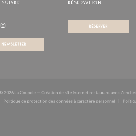
 SUIVRE
RÉSERVATION
RÉSERVER
book ((ouvre une nouvelle fenêtre))
Instagram ((ouvre une nouvelle fenêtre))
NEWSLETTER
© 2026 La Coupole — Création de site internet restaurant avec
Zenche
Politique de protection des données à caractère personnel
Politi
le fenêtre))
ouvre une nouvelle fenêtre))
((ouvre une nouvelle fenêtre))