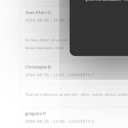
Jean-Marc
G
2026-08-05
- 19:30 - COUVERTS 2
Un beau décor, un accueil aimable, des bon produits et des porti
bonne expérience, merci
Christophe
B
2026-08-05
- 12:45 - COUVERTS 3
Tout est à découvrir au plus vite : décor, cuisine, service, ambi
gregoire
P
2026-08-05
- 12:30 - COUVERTS 5