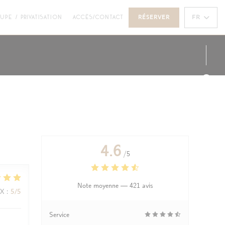
UNE NOUVELLE FENÊTRE))
((OUVRE UNE NOUVELLE FENÊTRE))
FR
UPE / PRIVATISATION
ACCÈS/CONTACT
RÉSERVER
Face
Inst
4.6
/5
Note moyenne —
421 avis
IX
:
5
/5
Service