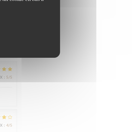
IX
:
4
/5
ne très
IX
:
5
/5
IX
:
4
/5