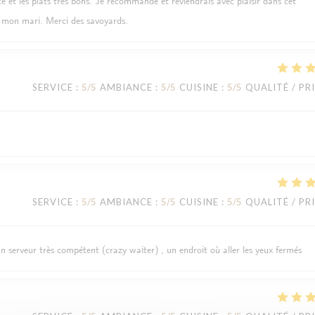
ce et les plats très bons. Je recommande et reviendrais avec plaisir dans cet
 mon mari. Merci des savoyards.
SERVICE
:
5
/5
AMBIANCE
:
5
/5
CUISINE
:
5
/5
QUALITÉ / PR
SERVICE
:
5
/5
AMBIANCE
:
5
/5
CUISINE
:
5
/5
QUALITÉ / PR
un serveur très compétent (crazy waiter) , un endroit où aller les yeux fermés