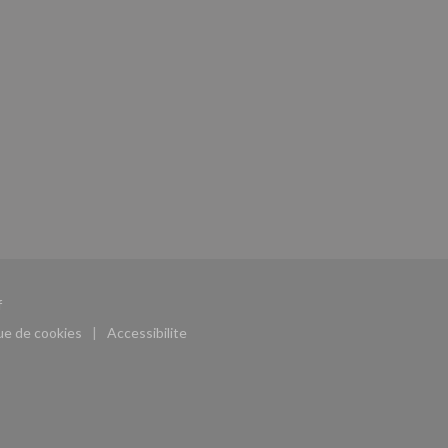
((ouvre une nouvelle fenêtre))
f
que de cookies
Accessibilite
((ouvre une nouvelle fenêtre))
((ouvre une nouvelle fenêtre))