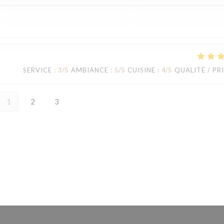
SERVICE
:
3
/5
AMBIANCE
:
5
/5
CUISINE
:
4
/5
QUALITÉ / PR
1
2
3