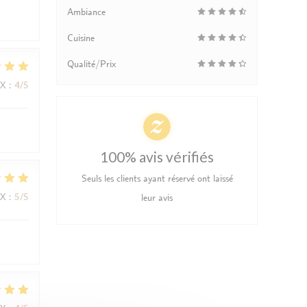
Ambiance
Cuisine
Qualité/Prix
IX
:
4
/5
100% avis vérifiés
Seuls les clients ayant réservé ont laissé
IX
:
5
/5
leur avis