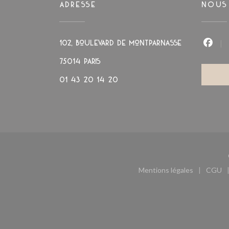
ADRESSE
NOUS
102, boulevard de Montparnasse
Face
((ouvre une nouvelle fenêtre))
75014 PARIS
01 43 20 14 20
Mentions légales
CGU
((ouvre une nouvel
((