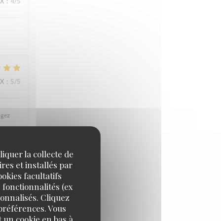
IX
:
4
/5
IX
:
5
/5
ngez
iquer la collecte de
res et installés par
okies facultatifs
IX
:
5
/5
 fonctionnalités (ex
sonnalisés. Cliquez
 préférences. Vous
 un cookie en bas à