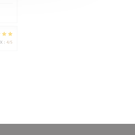
IX
:
4
/5