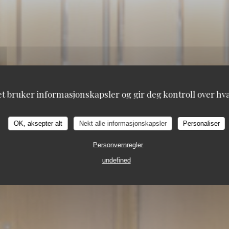
et bruker informasjonskapsler og gir deg kontroll over hva 
OK, aksepter alt
Nekt alle informasjonskapsler
Personaliser
Personvernregler
undefined
102, BOULEVARD DE MONTPARNASSE 75014 PAR