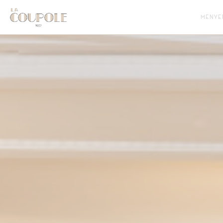
Panel for informasjonskapsler
MENYE