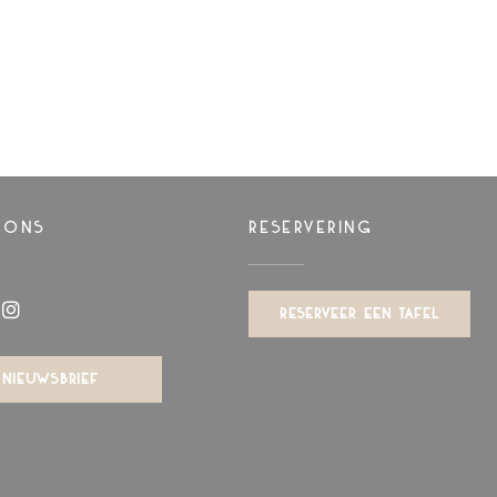
 ONS
RESERVERING
RESERVEER EEN TAFEL
book ((opent in een nieuw venster))
Instagram ((opent in een nieuw venster))
NIEUWSBRIEF