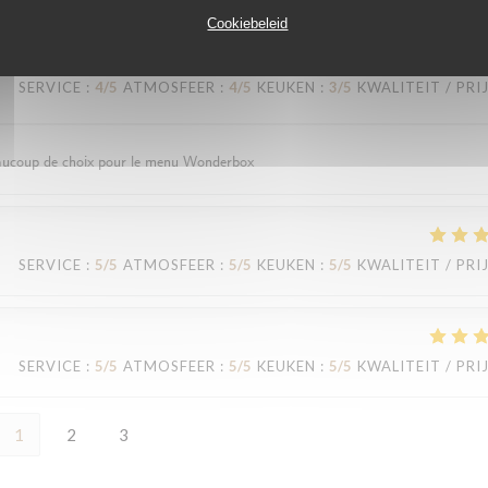
Cookiebeleid
SERVICE
:
4
/5
ATMOSFEER
:
4
/5
KEUKEN
:
3
/5
KWALITEIT / PRI
 beaucoup de choix pour le menu Wonderbox
SERVICE
:
5
/5
ATMOSFEER
:
5
/5
KEUKEN
:
5
/5
KWALITEIT / PRI
SERVICE
:
5
/5
ATMOSFEER
:
5
/5
KEUKEN
:
5
/5
KWALITEIT / PRI
1
2
3