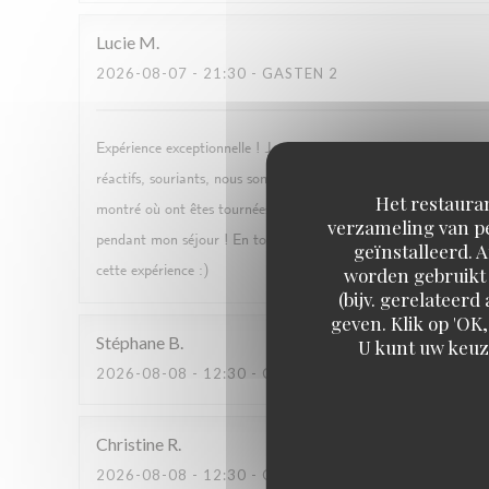
Lucie
M
2026-08-07
- 21:30 - GASTEN 2
Expérience exceptionnelle ! Je suis allée à la coupole avec ma mèr
réactifs, souriants, nous sommes venu grâce à notre film préfér
Het restauran
montré où ont êtes tournées les scènes, et raconté des anecdotes s
verzameling van pe
pendant mon séjour ! En tout cas, ça restera un super souvenir 
geïnstalleerd. 
cette expérience :)
worden gebruikt 
(bijv. gerelateer
geven. Klik op 'OK,
Stéphane
B
U kunt uw keuz
2026-08-08
- 12:30 - GASTEN 3
Christine
R
2026-08-08
- 12:30 - GASTEN 4