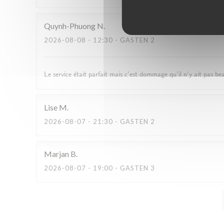
Quynh-Phuong
N
2026-08-08
- 12:30 - GASTEN 2
Le service était parfait mais c’est dommage qu’il n’y ait pas
Lise
M
2026-08-07
- 21:30 - GASTEN 2
Marjan
B
2026-08-07
- 19:00 - GASTEN 3