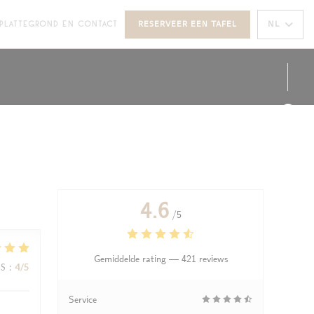
 IN EEN NIEUW VENSTER))
NL
PLATTEGROND EN CONTACT
RESERVEER EEN TAFEL
PENT IN EEN NIEUW VENSTER))
Face
Inst
4.6
/5
Gemiddelde rating —
421 reviews
JS
:
4
/5
Service