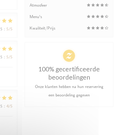
Atmosfeer
Menu's
Kwaliteit/Prijs
JS
:
5
/5
JS
:
5
/5
100% gecertificeerde
beoordelingen
Onze klanten hebben na hun reservering
een beoordeling gegeven
JS
:
4
/5