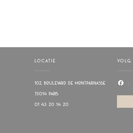
LOCATIE
VOLG
102, boulevard de Montparnasse
Face
((opent in een nieuw venster))
75014 PARIS
01 43 20 14 20