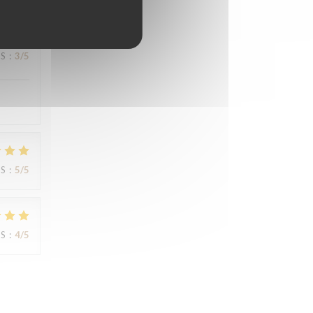
JS
:
3
/5
JS
:
5
/5
JS
:
4
/5