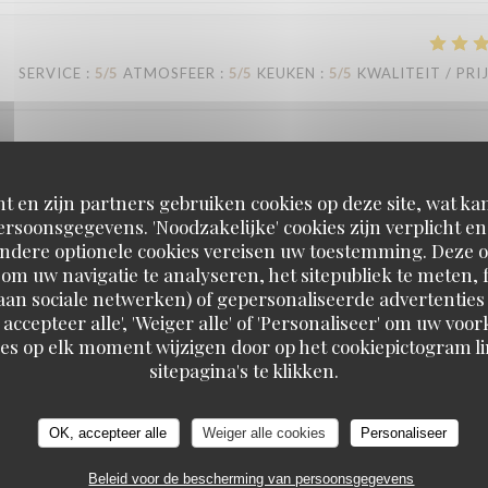
SERVICE
:
5
/5
ATMOSFEER
:
5
/5
KEUKEN
:
5
/5
KWALITEIT / PRI
e pour la première fois, le service a été incroyable, les serveurs au petit soin, t
é La Boum, dont certaines séquences sont tournées à la coupole, et le personnel
t en zijn partners gebruiken cookies op deze site, wat kan
ur le lieu. Les plats étaient excellents, les deserts aussi, j’ai envie d’y retourne
rsoonsgegevens. 'Noodzakelijke' cookies zijn verplicht 
de week end entre mère et filles grâce au service vraiment exceptionnel ! Merci
Andere optionele cookies vereisen uw toestemming. Deze o
om uw navigatie te analyseren, het sitepubliek te meten, f
d aan sociale netwerken) of gepersonaliseerde advertenties
 accepteer alle', 'Weiger alle' of 'Personaliseer' om uw vo
es op elk moment wijzigen door op het cookiepictogram l
sitepagina's te klikken.
SERVICE
:
5
/5
ATMOSFEER
:
5
/5
KEUKEN
:
5
/5
KWALITEIT / PRI
OK, accepteer alle
Weiger alle cookies
Personaliseer
SERVICE
:
3
/5
ATMOSFEER
:
3
/5
KEUKEN
:
5
/5
KWALITEIT / PRI
Beleid voor de bescherming van persoonsgegevens