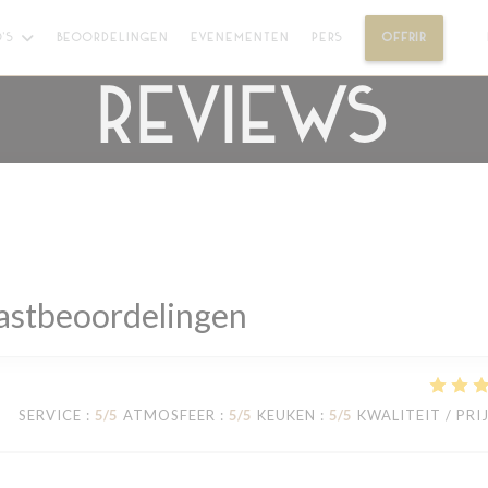
((OPENT
'S
BEOORDELINGEN
EVENEMENTEN
PERS
OFFRIR
((O
Reviews
astbeoordelingen
SERVICE
:
5
/5
ATMOSFEER
:
5
/5
KEUKEN
:
5
/5
KWALITEIT / PRI