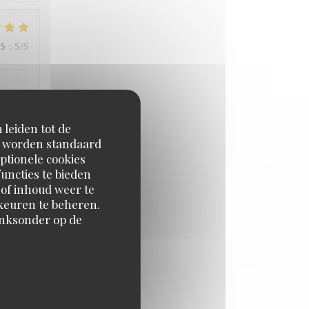
JS
:
5
/5
rès
 nous a
 leiden tot de
r
en worden standaard
 pour
ptionele cookies
uncties te bieden
 of inhoud weer te
orkeuren te beheren.
inksonder op de
JS
:
5
/5
JS
:
4
/5