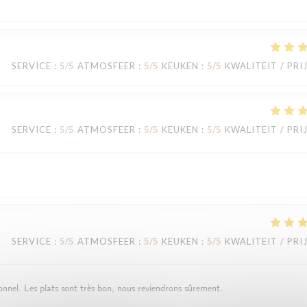
SERVICE
:
5
/5
ATMOSFEER
:
5
/5
KEUKEN
:
5
/5
KWALITEIT / PRI
SERVICE
:
5
/5
ATMOSFEER
:
5
/5
KEUKEN
:
5
/5
KWALITEIT / PRI
SERVICE
:
5
/5
ATMOSFEER
:
5
/5
KEUKEN
:
5
/5
KWALITEIT / PRI
onnel. Les plats sont très bon, nous reviendrons sûrement.