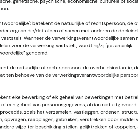
gische, genetische, psychische, economische, culturele of socia
soon.
twoordelijke": betekent de natuurlijke of rechtspersoon, de o
ander orgaan die/dat alleen of samen met anderen de doelein
 vaststelt. Wanneer de verwerkingsverantwoordelijke samen
len voor de verwerking vaststelt, wordt hij/zij "gezamenlijk
woordelijke" genoemd.
kent de natuurlijke of rechtspersoon, de overheidsinstantie, d
dat ten behoeve van de verwerkingsverantwoordelijke perso
tekent elke bewerking of elk geheel van bewerkingen met betre
f een geheel van persoonsgegevens, al dan niet uitgevoerd 
rocedés, zoals het verzamelen, vastleggen, ordenen, structu
en, opvragen, raadplegen, gebruiken, verstrekken door middel
ndere wijze ter beschikking stellen, gelijktrekken of koppelen