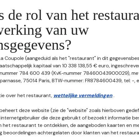
s de rol van het restaura
werking van uw
nsgegevens?
 La Coupole (aangeduid als het "restaurant" in dit gegevensb
aatschappelijk kapitaal van 10 338 138,55 € euro, ingeschreve
 nummer 784 600 439 (KvK-nummer 78460043900029), met 
arnasse, 75014 Paris, BTW-nummer: FR8784600439, tel: -, em
ie over het restaurant,
wettelijke vermeldingen
.
beheert deze website (zie de "website" zoals hierboven gedefi
 internetgebruiker die deze gebruikt of bezoekt informatie be
an het restaurant te ontdekken, de aangeboden kaarten en men
nog beoordelingen achtergelaten door klanten van het restaura