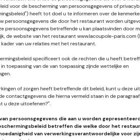
leid voor de bescherming van persoonsgegevens of privacybe
ngsbeleid") heeft tot doel u te informeren over de kenmerke
uw persoonsgegevens die door het restaurant worden uitgev
e persoonsgegevens betreffende u kan plaatsvinden door mid
lijk, de website van het restaurant www.lacoupole-paris.com (
t kader van uw relaties met het restaurant.
rmingsbeleid specificeert ook de rechten die u heeft betref
n toepassing van de van toepassing zijnde wettelijke en
ngen.
kingen of zorgen heeft betreffende dit beleid, kunt u deze ui
de contactgegevens die hierna vermeld staan in de paragraaf 
t u deze uitoefenen?".
 van persoonsgegevens die aan u worden gepresenteer
eschermingsbeleid betreffen die welke door het restau
hoedanigheid van verwerkingsverantwoordelijke voor zij