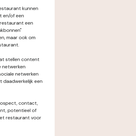
restaurant kunnen
t en/of een
t restaurant een
enkbonnen"
den, maar ook om
staurant.
at stellen content
ze netwerken
 sociale netwerken
t daadwerkelijk een
rospect, contact,
ent, potentieel of
het restaurant voor