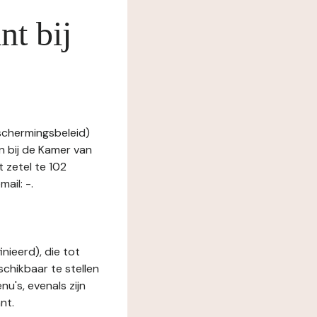
nt bij
eschermingsbeleid)
n bij de Kamer van
zetel te 102
ail: -.
nieerd), die tot
schikbaar te stellen
u's, evenals zijn
nt.