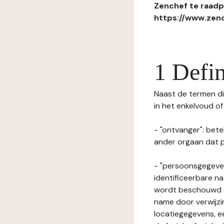
Zenchef te raadpl
https://www.zenc
1 Defin
Naast de termen die
in het enkelvoud o
- "ontvanger": bete
ander orgaan dat p
- "persoonsgegeven
identificeerbare na
wordt beschouwd ee
name door verwijzi
locatiegegevens, ee