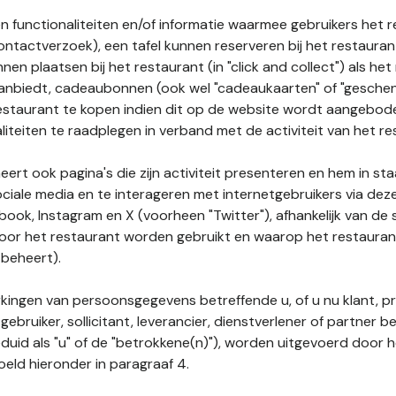
n functionaliteiten en/of informatie waarmee gebruikers het 
ontactverzoek), een tafel kunnen reserveren bij het restauran
nnen plaatsen bij het restaurant (in "click and collect") als he
 aanbiedt, cadeaubonnen (ook wel "cadeaukaarten" of "gesch
estaurant te kopen indien dit op de website wordt aangebo
liteiten te raadplegen in verband met de activiteit van het re
ert ook pagina's die zijn activiteit presenteren en hem in sta
ociale media en te interageren met internetgebruikers via de
book, Instagram en X (voorheen "Twitter"), afhankelijk van de
door het restaurant worden gebruikt en waarop het restauran
 beheert).
ingen van persoonsgegevens betreffende u, of u nu klant, p
gebruiker, sollicitant, leverancier, dienstverlener of partner b
duid als "u" of de "betrokkene(n)"), worden uitgevoerd door 
eld hieronder in paragraaf 4.