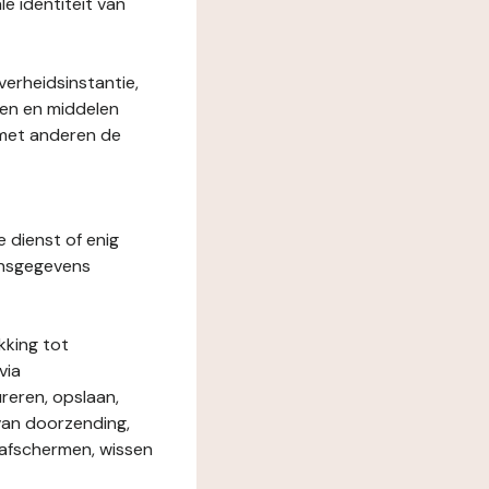
le identiteit van
verheidsinstantie,
den en middelen
 met anderen de
e dienst of enig
onsgegevens
kking tot
via
reren, opslaan,
 van doorzending,
, afschermen, wissen