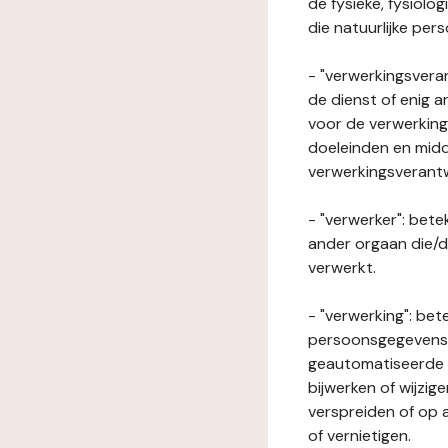
de fysieke, fysiolo
die natuurlijke per
- "verwerkingsveran
de dienst of enig 
voor de verwerking
doeleinden en midde
verwerkingsverant
- "verwerker": bete
ander orgaan die/
verwerkt.
- "verwerking": be
persoonsgegevens o
geautomatiseerde p
bijwerken of wijzig
verspreiden of op a
of vernietigen.