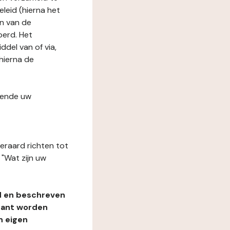
leid (hierna het
n van de
oerd. Het
del van of via,
hierna de
fende uw
teraard richten tot
"Wat zijn uw
d en beschreven
rant worden
n eigen