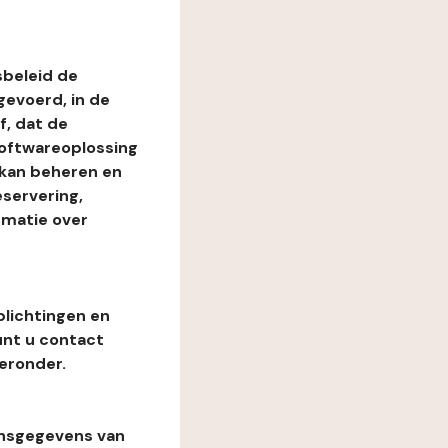
beleid de
evoerd, in de
, dat de
softwareoplossing
 kan beheren en
eservering,
rmatie over
plichtingen en
unt u contact
eronder.
onsgegevens van