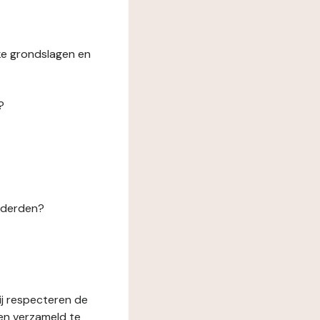
ke grondslagen en
?
n derden?
ij respecteren de
en verzameld te