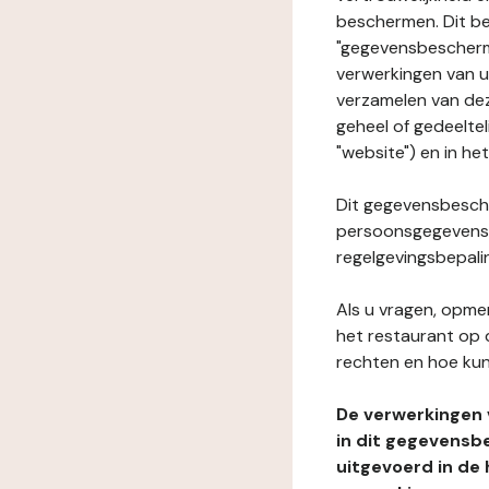
beschermen. Dit be
"gegevensbeschermi
verwerkingen van 
verzamelen van dez
geheel of gedeelte
"website") en in he
Dit gegevensbesche
persoonsgegevens i
regelgevingsbepali
Als u vragen, opmer
het restaurant op 
rechten en hoe kun
De verwerkingen
in dit gegevensb
uitgevoerd in de 