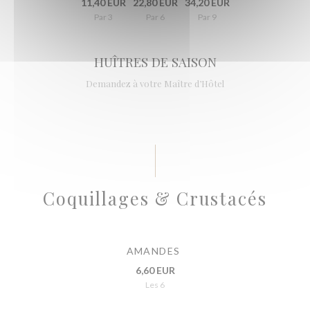
11,40 EUR
22,80 EUR
34,20 EUR
Par 3
Par 6
Par 9
HUÎTRES DE SAISON
Demandez à votre Maître d’Hôtel
Coquillages & Crustacés
AMANDES
6,60 EUR
Les 6