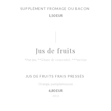
SUPPLÉMENT FROMAGE OU BACON
1,50 EUR
Jus de fruits
*Pur jus, **à base de concentré, ***nectar
JUS DE FRUITS FRAIS PRESSÉS
Orange, pamplemousse
6,80 EUR
20 cl