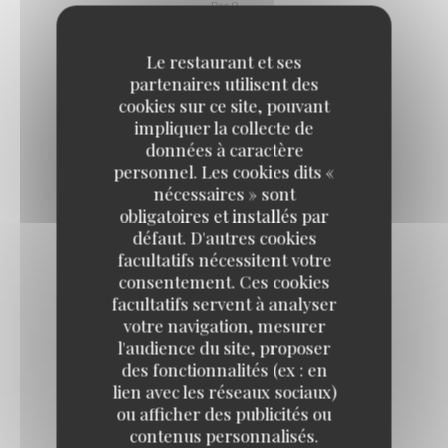
Par 9
Le restaurant et ses
Charente-Maritime
partenaires utilisent des
cookies sur ce site, pouvant
impliquer la collecte de
FINES DE CLAIRE BREUIL N°4
données à caractère
personnel. Les cookies dits «
6,90 EUR
13,80 EUR
20,70 EUR
nécessaires » sont
Par 3
Par 6
Par 9
obligatoires et installés par
défaut. D'autres cookies
facultatifs nécessitent votre
FINES DE CLAIRE BREUIL N°3
consentement. Ces cookies
8,70 EUR
17,40 EUR
26,10 EUR
facultatifs servent à analyser
Par 3
Par 6
Par 9
votre navigation, mesurer
l'audience du site, proposer
des fonctionnalités (ex : en
SPÉCIALES ANCELIN N°5
lien avec les réseaux sociaux)
9,60 EUR
19,20 EUR
28,80 EUR
ou afficher des publicités ou
Par 3
Par 6
Par 9
contenus personnalisés.