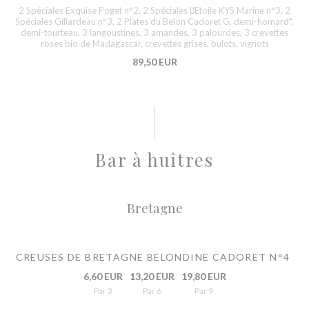
2 Spéciales Exquise Poget n°2, 2 Spéciales L'Etoile KYS Marine n°3, 2
Spéciales Gillardeau n°3, 2 Plates du Belon Cadoret G, demi-homard*,
demi-tourteau, 3 langoustines, 3 amandes, 3 palourdes, 3 crevettes
roses bio de Madagascar, crevettes grises, bulots, vignots
89,50 EUR
Bar à huîtres
Bretagne
CREUSES DE BRETAGNE BELONDINE CADORET N°4
6,60 EUR
13,20 EUR
19,80 EUR
Par 3
Par 6
Par 9