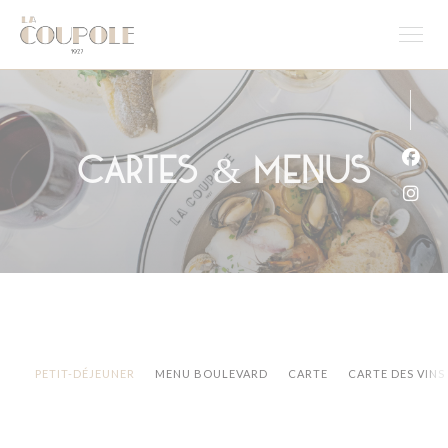
Personnalisation de vos choix en matière de cookies
Cartes & Menus
Face
Inst
PETIT-DÉJEUNER
MENU BOULEVARD
CARTE
CARTE DES VINS