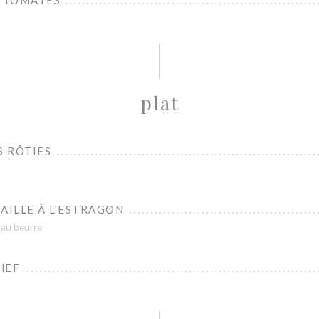
E TOMATES
plat
S RÔTIES
AILLE À L'ESTRAGON
 au beurre
HEF