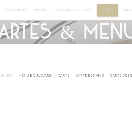
((OUVRE 
ÉVÈNEMENTS
PRESSE
LIVRAISON/EMPORTER
OFFRIR
GRO
artes & Men
ÉJEUNER
MENU BOULEVARD
CARTE
CARTE DES VINS
CARTE DES 