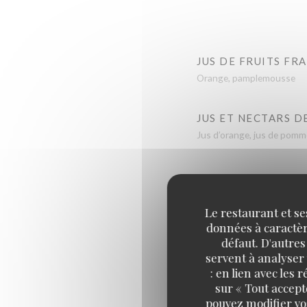
JUS DE FRUITS FRA
Orange, pamplemousse
JUS ET NECTARS D
Jus d’orange, jus de pomme
Le restaurant et se
données à caractère
défaut. D'autres
servent à analyser 
: en lien avec les
EXPRESSO MASSAY
sur « Tout accept
pouvez modifier vo