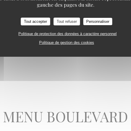
gauche des pages du site.
ANGELINA
ey, thé Darjeeling, thé Vert Menthe, thé Vert Jasmin, thé Mélange Spécial A
 Tilleul Menthe
Tout accepter
Tout refuser
Personnaliser
Politique de protection des données à caractère personnel
VALRHONA, CAFÉ CRÈME
Politique de gestion des cookies
É OU CHOCOLAT VIENNOIS
MENU BOULEVARD