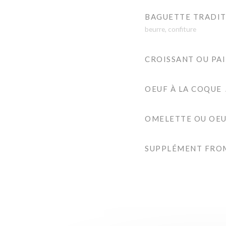
BAGUETTE TRADI
beurre, confiture
CROISSANT OU PA
OEUF À LA COQUE
OMELETTE OU OEU
SUPPLÉMENT FRO