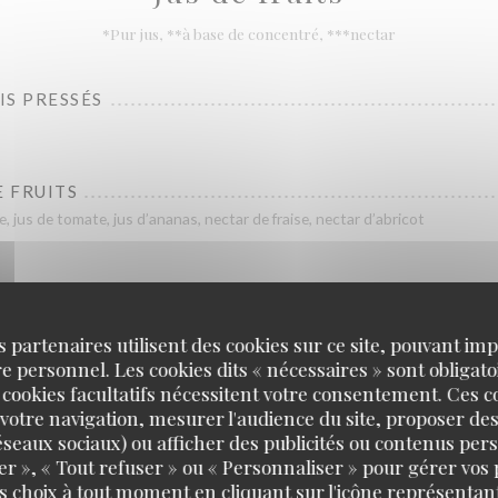
*Pur jus, **à base de concentré, ***nectar
IS PRESSÉS
E FRUITS
, jus de tomate, jus d’ananas, nectar de fraise, nectar d’abricot
s partenaires utilisent des cookies sur ce site, pouvant impl
 personnel. Les cookies dits « nécessaires » sont obligatoi
BOISSONS CHAUDES
 cookies facultatifs nécessitent votre consentement. Ces co
votre navigation, mesurer l'audience du site, proposer des
 réseaux sociaux) ou afficher des publicités ou contenus per
A BIO, DÉCAFÉINÉ
er », « Tout refuser » ou « Personnaliser » pour gérer vos
s choix à tout moment en cliquant sur l'icône représentant