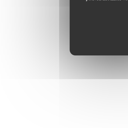
THÉS, INFUSIONS 
Thé Breakfast, thé Earl Gr
infusion Verveine, infusion
CHOCOLAT CHAUD 
CAPPUCCINO, CAF