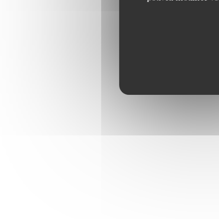
THÉS, INFUSIONS 
Thé Breakfast, thé Earl Gr
infusion Verveine, infusion
CHOCOLAT CHAUD 
CAPPUCCINO, CAF