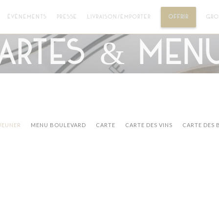
((OUVRE 
ÉVÈNEMENTS
PRESSE
LIVRAISON/EMPORTER
OFFRIR
GRO
artes & Men
ÉJEUNER
MENU BOULEVARD
CARTE
CARTE DES VINS
CARTE DES 