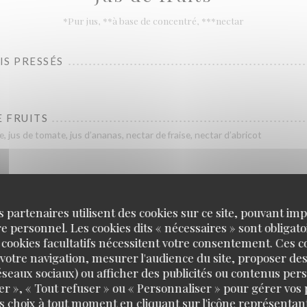
*Pur jus, **à base de concentré, ***nectar
IS PRESSÉS
E FRUITS
, jus de tomate, jus d’ananas, nectar de fraise, nectar d’abricot
s partenaires utilisent des cookies sur ce site, pouvant impl
 personnel. Les cookies dits « nécessaires » sont obligatoi
BOISSONS CHAUDES
 cookies facultatifs nécessitent votre consentement. Ces co
votre navigation, mesurer l'audience du site, proposer des
 réseaux sociaux) ou afficher des publicités ou contenus per
A BIO, DÉCAFÉINÉ
er », « Tout refuser » ou « Personnaliser » pour gérer vos
s choix à tout moment en cliquant sur l'icône représentant