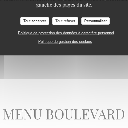
gauche des pages du site.
ANGELINA
ey, thé Darjeeling, thé Vert Menthe, thé Vert Jasmin, thé Mélange Spécial A
 Tilleul Menthe
Tout accepter
Tout refuser
Personnaliser
Politique de protection des données à caractère personnel
VALRHONA, CAFÉ CRÈME
Politique de gestion des cookies
É OU CHOCOLAT VIENNOIS
MENU BOULEVARD