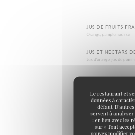
JUS DE FRUITS FRA
Orange, pamplemousse
JUS ET NECTARS D
Jus d’orange, jus de pomme
Le restaurant et se
données à caractère
défaut. D'autres
servent à analyser 
: en lien avec les
EXPRESSO MASSAY
sur « Tout accept
pouvez modifier vo