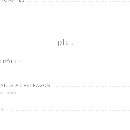
E TOMATES
plat
S RÔTIES
AILLE À L'ESTRAGON
 au beurre
HEF