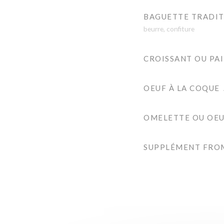
BAGUETTE TRADI
beurre, confiture
CROISSANT OU PA
OEUF À LA COQUE
OMELETTE OU OEU
SUPPLÉMENT FRO