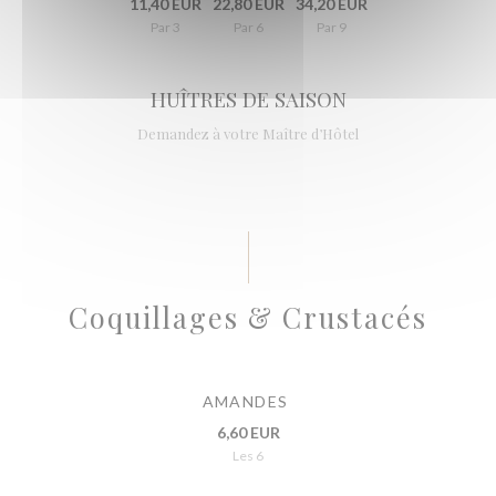
11,40 EUR
22,80 EUR
34,20 EUR
Par 3
Par 6
Par 9
HUÎTRES DE SAISON
Demandez à votre Maître d’Hôtel
Coquillages & Crustacés
AMANDES
6,60 EUR
Les 6