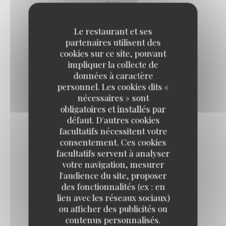
Par 9
Le restaurant et ses
Charente-Maritime
partenaires utilisent des
cookies sur ce site, pouvant
impliquer la collecte de
FINES DE CLAIRE BREUIL N°4
données à caractère
personnel. Les cookies dits «
6,90 EUR
13,80 EUR
20,70 EUR
nécessaires » sont
Par 3
Par 6
Par 9
obligatoires et installés par
défaut. D'autres cookies
facultatifs nécessitent votre
FINES DE CLAIRE BREUIL N°3
consentement. Ces cookies
8,70 EUR
17,40 EUR
26,10 EUR
facultatifs servent à analyser
Par 3
Par 6
Par 9
votre navigation, mesurer
l'audience du site, proposer
des fonctionnalités (ex : en
SPÉCIALES ANCELIN N°5
lien avec les réseaux sociaux)
9,60 EUR
19,20 EUR
28,80 EUR
ou afficher des publicités ou
Par 3
Par 6
Par 9
contenus personnalisés.