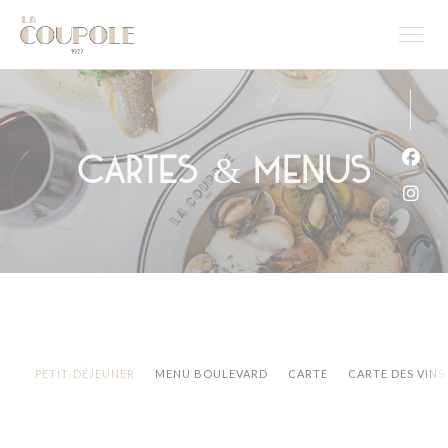
Personnalisation de vos choix en matière de cookies
Cartes & Menus
Face
Inst
PETIT-DÉJEUNER
MENU BOULEVARD
CARTE
CARTE DES VINS