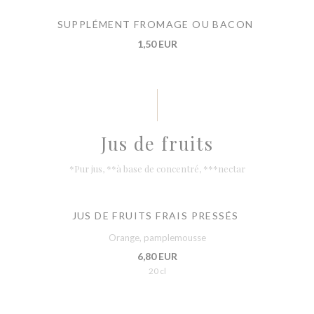
SUPPLÉMENT FROMAGE OU BACON
1,50 EUR
Jus de fruits
*Pur jus, **à base de concentré, ***nectar
JUS DE FRUITS FRAIS PRESSÉS
Orange, pamplemousse
6,80 EUR
20 cl