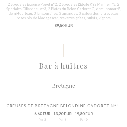
2 Spéciales Exquise Poget n°2, 2 Spéciales L'Etoile KYS Marine n°3, 2
Spéciales Gillardeau n°3, 2 Plates du Belon Cadoret G, demi-homard*,
demi-tourteau, 3 langoustines, 3 amandes, 3 palourdes, 3 crevettes
roses bio de Madagascar, crevettes grises, bulots, vignots
89,50 EUR
Bar à huîtres
Bretagne
CREUSES DE BRETAGNE BELONDINE CADORET N°4
6,60 EUR
13,20 EUR
19,80 EUR
Par 3
Par 6
Par 9