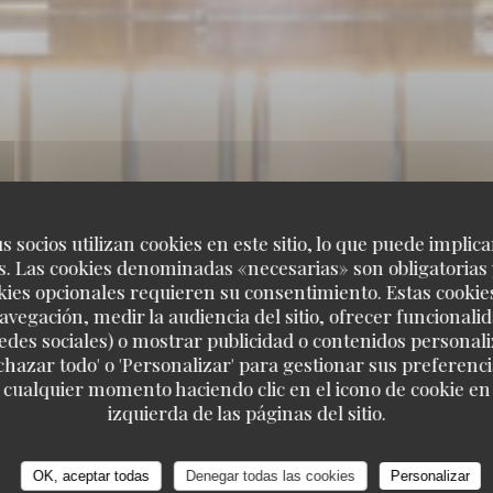
s socios utilizan cookies en este sitio, lo que puede implica
. Las cookies denominadas «necesarias» son obligatorias 
kies opcionales requieren su consentimiento. Estas cookie
avegación, medir la audiencia del sitio, ofrecer funcionali
edes sociales) o mostrar publicidad o contenidos personali
echazar todo' o 'Personalizar' para gestionar sus preferen
 cualquier momento haciendo clic en el icono de cookie en l
izquierda de las páginas del sitio.
OK, aceptar todas
Denegar todas las cookies
Personalizar
DE MER A EMPORTER
102, BOULEVARD DE MONTP