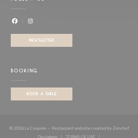
Facebook ((opens in a new window))
Instagram ((opens in a new window
NEWSLETTER
BOOKING
BOOK A TABLE
((op
© 2026 La Coupole — Restaurant website created by
Zenchef
Disclaimer
TERMS OF USE