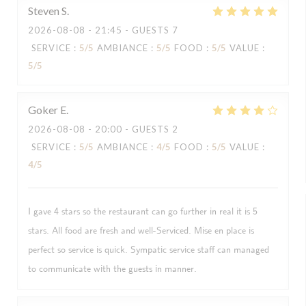
Steven
S
2026-08-08
- 21:45 - GUESTS 7
SERVICE
:
5
/5
AMBIANCE
:
5
/5
FOOD
:
5
/5
VALUE
:
5
/5
Goker
E
2026-08-08
- 20:00 - GUESTS 2
SERVICE
:
5
/5
AMBIANCE
:
4
/5
FOOD
:
5
/5
VALUE
:
4
/5
I gave 4 stars so the restaurant can go further in real it is 5
stars. All food are fresh and well-Serviced. Mise en place is
perfect so service is quick. Sympatic service staff can managed
to communicate with the guests in manner.