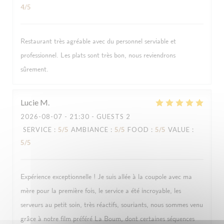
4
/5
Restaurant très agréable avec du personnel serviable et
professionnel. Les plats sont très bon, nous reviendrons
sûrement.
Lucie
M
2026-08-07
- 21:30 - GUESTS 2
SERVICE
:
5
/5
AMBIANCE
:
5
/5
FOOD
:
5
/5
VALUE
:
5
/5
Expérience exceptionnelle ! Je suis allée à la coupole avec ma
mère pour la première fois, le service a été incroyable, les
serveurs au petit soin, très réactifs, souriants, nous sommes venu
grâce à notre film préféré La Boum, dont certaines séquences