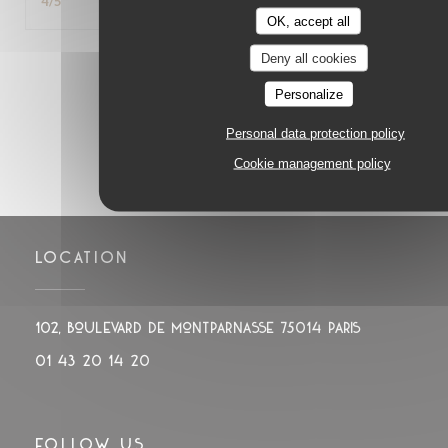
4
/5
OK, accept all
Deny all cookies
1
2
3
Personalize
Personal data protection policy
Cookie management policy
LOCATION
((opens in
102, boulevard de Montparnasse 75014 PARIS
01 43 20 14 20
FOLLOW US