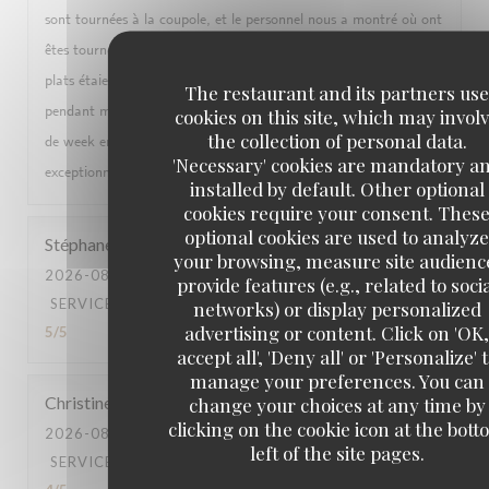
sont tournées à la coupole, et le personnel nous a montré où ont
êtes tournées les scènes, et raconté des anecdotes sur le lieu. Les
plats étaient excellents, les deserts aussi, j’ai envie d’y retourner
The restaurant and its partners use
pendant mon séjour ! En tout cas, ça restera un super souvenir
cookies on this site, which may invol
the collection of personal data.
de week end entre mère et filles grâce au service vraiment
'Necessary' cookies are mandatory a
exceptionnel ! Merci pour cette expérience :)
installed by default. Other optional
cookies require your consent. Thes
optional cookies are used to analyze
Stéphane
B
your browsing, measure site audienc
2026-08-08
- 12:30 - GUESTS 3
provide features (e.g., related to soci
SERVICE
:
5
/5
AMBIANCE
:
5
/5
FOOD
:
5
/5
VALUE
:
networks) or display personalized
advertising or content. Click on 'OK,
5
/5
accept all', 'Deny all' or 'Personalize' 
manage your preferences. You can
Christine
R
change your choices at any time by
clicking on the cookie icon at the bot
2026-08-08
- 12:30 - GUESTS 4
left of the site pages.
SERVICE
:
3
/5
AMBIANCE
:
3
/5
FOOD
:
5
/5
VALUE
: