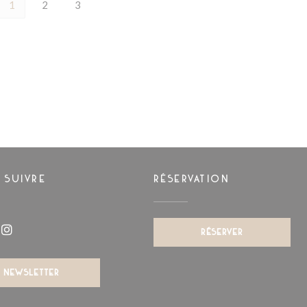
1
2
3
 SUIVRE
RÉSERVATION
RÉSERVER
book ((ouvre une nouvelle fenêtre))
Instagram ((ouvre une nouvelle fenêtre))
NEWSLETTER