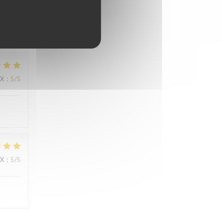
IX
:
4
/5
IX
:
5
/5
IX
:
5
/5