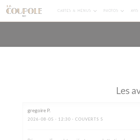
Personnalisation de vos choix en matière de cookies
CARTES & MENUS
PHOTOS
AVIS
Les av
gregoire
P
2026-08-05
- 12:30 - COUVERTS 5