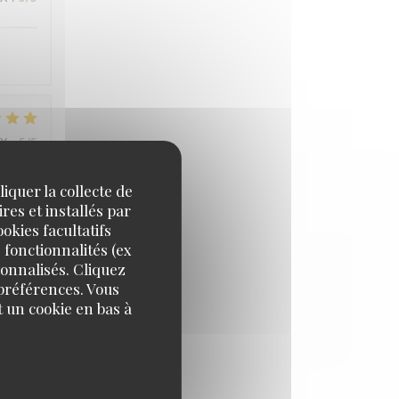
IX
:
5
/5
iquer la collecte de
. Retour
res et installés par
okies facultatifs
 fonctionnalités (ex
sonnalisés. Cliquez
 préférences. Vous
 un cookie en bas à
IX
:
5
/5