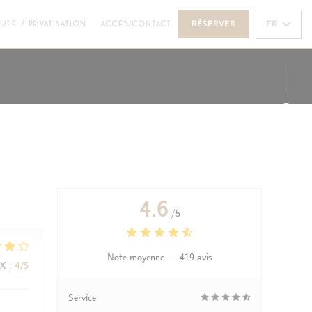
UNE NOUVELLE FENÊTRE))
((OUVRE UNE NOUVELLE FENÊTRE))
FR
UPE / PRIVATISATION
ACCÈS/CONTACT
RÉSERVER
Face
Inst
4.6
/5
Note moyenne —
419 avis
IX
:
4
/5
Service