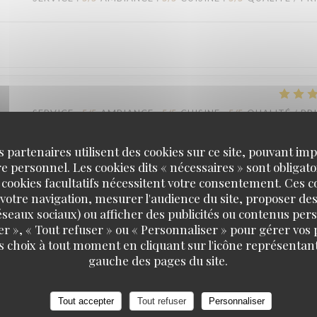
SERVICE
:
5
/5
AMBIANCE
:
5
/5
CUISINE
:
5
/5
QUALITÉ / PR
s partenaires utilisent des cookies sur ce site, pouvant impl
ine traditionnelle excellente servie par une fraîcheur des produits irréprochable
 personnel. Les cookies dits « nécessaires » sont obligatoi
 cookies facultatifs nécessitent votre consentement. Ces co
votre navigation, mesurer l'audience du site, proposer des
 réseaux sociaux) ou afficher des publicités ou contenus per
er », « Tout refuser » ou « Personnaliser » pour gérer vos
s choix à tout moment en cliquant sur l'icône représentant
SERVICE
:
3
/5
AMBIANCE
:
5
/5
CUISINE
:
5
/5
QUALITÉ / PR
gauche des pages du site.
Tout accepter
Tout refuser
Personnaliser