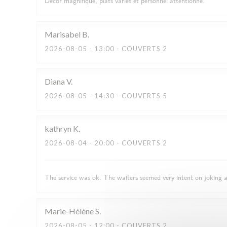
Décor magnifique, plats variés et personnel attentionné.
Marisabel
B
2026-08-05
- 13:00 - COUVERTS 2
Diana
V
2026-08-05
- 14:30 - COUVERTS 5
kathryn
K
2026-08-04
- 20:00 - COUVERTS 2
The service was ok. The waiters seemed very intent on joking
Marie-Hélène
S
2026-08-05
- 12:00 - COUVERTS 2