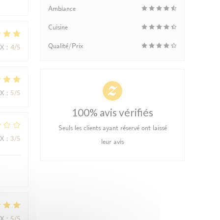
Ambiance
Cuisine
Qualité/Prix
IX
:
4
/5
IX
:
5
/5
100% avis vérifiés
Seuls les clients ayant réservé ont laissé
IX
:
3
/5
leur avis
IX
:
5
/5