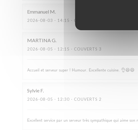
Emmanuel
M
2026-08-03
- 14:15 - COUVERTS 2
MARTINA
G
2026-08-05
- 12:15 - COUVERTS 3
Accueil et serveur super ! Humour. Excellente cuisine. 👌😆😄
Sylvie
F
2026-08-05
- 12:30 - COUVERTS 2
Excellent service par un serveur très sympathique qui aime son m