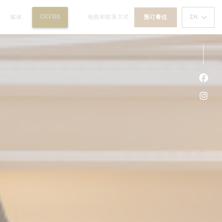
((在新窗口中打开))
ZH
动
媒体
OFFRIR
地图和联系方式
预订餐位
((在新窗口中打开))
Fac
Ins