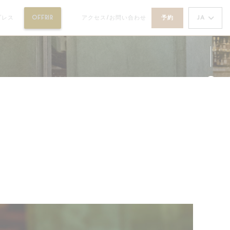
((新しいウィンドウで開きます))
JA
プレス
OFFRIR
アクセス/お問い合わせ
予約
((新しいウィンドウで開きます))
Fa
Ins