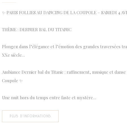
✨ PARIS FOLLIES AU DANCING DE LA COUPOLE – SAMEDI 4 AVR
THÈME : DERNIER BAL DU TITANIC
Plongez dans l’élégance et l’émotion des grandes traversées tr
XXe siècle…
Ambiance Dernier bal du Titanic : raffinement, musique et danse 
Coupole ✨
Une nuit hors du temps entre faste et mystère…
((OUVRE UNE NOUVELLE FENÊTRE))
PLUS D'INFORMATIONS