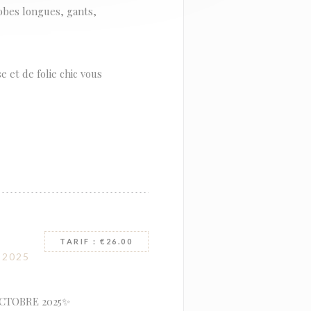
obes longues, gants,
et de folie chic vous
TARIF : €26.00
-2025
OCTOBRE 2025✨