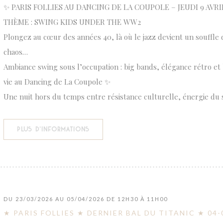
✨ PARIS FOLLIES AU DANCING DE LA COUPOLE – JEUDI 9 AVRI
THÈME : SWING KIDS UNDER THE WW2
Plongez au cœur des années 40, là où le jazz devient un souffle 
chaos…
Ambiance swing sous l’occupation : big bands, élégance rétro et
vie au Dancing de La Coupole ✨
Une nuit hors du temps entre résistance culturelle, énergie du 
((OUVRE UNE NOUVELLE FENÊTRE))
PLUS D'INFORMATIONS
DU 23/03/2026 AU 05/04/2026 DE 12H30 À 11H00
★ PARIS FOLLIES ★ DERNIER BAL DU TITANIC ★ 04-