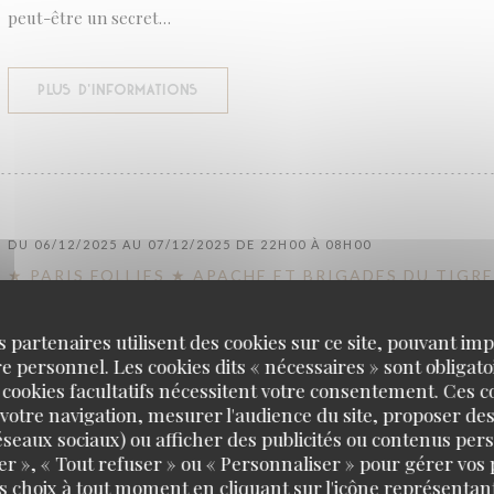
peut-être un secret…
((OUVRE UNE NOUVELLE FENÊTRE))
PLUS D'INFORMATIONS
DU 06/12/2025 AU 07/12/2025 DE 22H00 À 08H00
★ PARIS FOLLIES ★ APACHE ET BRIGADES DU TIGRE
s partenaires utilisent des cookies sur ce site, pouvant impl
✨ PARIS FOLLIES AU DANCING DE LA COUPOLE – SAMEDI 06 
 personnel. Les cookies dits « nécessaires » sont obligatoi
 cookies facultatifs nécessitent votre consentement. Ces co
THÈME : APACHES & BRIGADES DU TIGRE
votre navigation, mesurer l'audience du site, proposer des
 réseaux sociaux) ou afficher des publicités ou contenus per
Plongez dans le Paris des années 1900–1930 : un univers de mys
er », « Tout refuser » ou « Personnaliser » pour gérer vos
d’enquêtes, entre apaches audacieux, policiers légendaires et a
s choix à tout moment en cliquant sur l'icône représentant