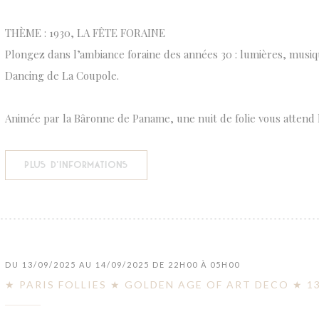
THÈME : 1930, LA FÊTE FORAINE
Plongez dans l’ambiance foraine des années 30 : lumières, musiq
Dancing de La Coupole.
Animée par la Bâronne de Paname, une nuit de folie vous attend 
((OUVRE UNE NOUVELLE FENÊTRE))
PLUS D'INFORMATIONS
DU 13/09/2025 AU 14/09/2025 DE 22H00 À 05H00
★ PARIS FOLLIES ★ GOLDEN AGE OF ART DECO ★ 13