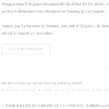
Plongez dans l’élégance intemporelle du début du XXᵉ siècle : r
perles et distinction vous attendent au Dancing de La Coupole.
Animée par La Baronne de Paname, une nuit d’élégance, de danse 
attend le samedi 1er novembre.
((OUVRE UNE NOUVELLE FENÊTRE))
PLUS D'INFORMATIONS
DU 04/10/2025 AU 05/10/2025 DE 22H00 À 05H00
★ PARIS FOLLIES ★ 1930, LA FÊTE FORAINE ★ 04-10
✨ PARIS FOLLIES AU DANCING DE LA COUPOLE - SAMEDI 04 