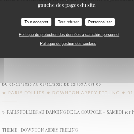
gauche des pages du site.
Animée par La Bâronne de Paname, une nuit renversante vous at
décembre : tensions, glamour, frissons et allure…
Tout accepter
Tout refuser
Personnaliser
Politique de protection des données à caractère personnel
((OUVRE UNE NOUVELLE FENÊTRE))
PLUS D'INFORMATIONS
Politique de gestion des cookies
DU 01/11/2025 AU 02/11/2025 DE 22H00 À 07H00
★ PARIS FOLLIES ★ DOWNTON ABBEY FEELING ★ 01
✨ PARIS FOLLIES AU DANCING DE LA COUPOLE – SAMEDI 1er 
THÈME : DOWNTON ABBEY FEELING