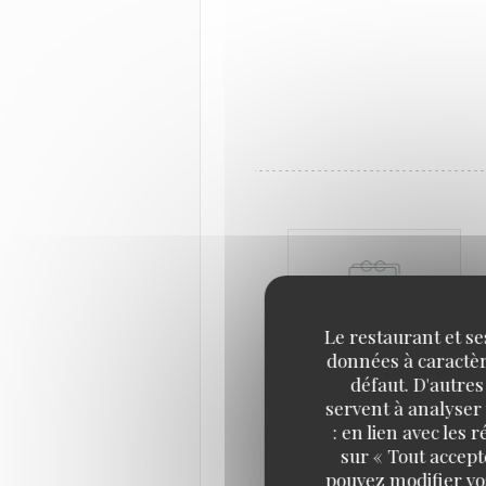
Le restaurant et se
données à caractère
défaut. D'autres
servent à analyser 
: en lien avec les
sur « Tout accept
pouvez modifier vo