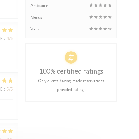
Ambiance
Menus
Value
UE
:
4
/5
100% certified ratings
Only clients having made reservations
UE
:
5
/5
provided ratings