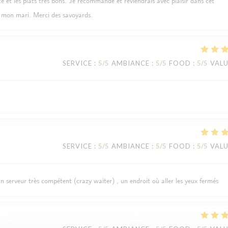
ce et les plats très bons. Je recommande et reviendrais avec plaisir dans cet
 mon mari. Merci des savoyards.
SERVICE
:
5
/5
AMBIANCE
:
5
/5
FOOD
:
5
/5
VAL
SERVICE
:
5
/5
AMBIANCE
:
5
/5
FOOD
:
5
/5
VAL
un serveur très compétent (crazy waiter) , un endroit où aller les yeux fermés