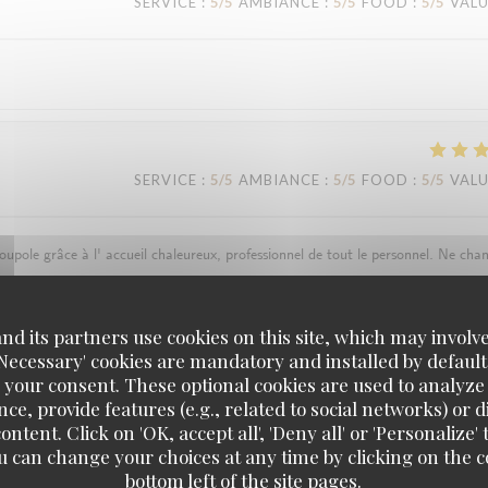
SERVICE
:
5
/5
AMBIANCE
:
5
/5
FOOD
:
5
/5
VAL
SERVICE
:
5
/5
AMBIANCE
:
5
/5
FOOD
:
5
/5
VAL
ole grâce à l' accueil chaleureux, professionnel de tout le personnel. Ne cha
d its partners use cookies on this site, which may involve
'Necessary' cookies are mandatory and installed by default
 your consent. These optional cookies are used to analyz
SERVICE
:
5
/5
AMBIANCE
:
5
/5
FOOD
:
5
/5
VAL
ce, provide features (e.g., related to social networks) or 
ontent. Click on 'OK, accept all', 'Deny all' or 'Personaliz
u can change your choices at any time by clicking on the co
 (le curry d'agneau est une tuerie !!!), la "coupole" est une excellente adresse.
bottom left of the site pages.