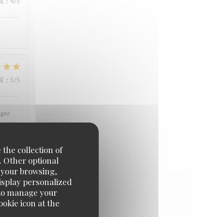
UE
:
4
/5
UE
:
5
/5
ngez
 the collection of
. Other optional
e your browsing,
UE
:
5
/5
display personalized
e' to manage your
okie icon at the