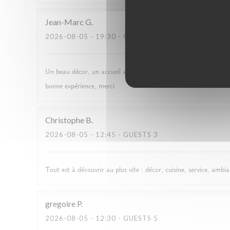
Jean-Marc
G
2026-08-05
- 19:30 - GUESTS 2
Un beau décor, un accueil aimable, des bon produits et des porti
bonne expérience, merci
Christophe
B
2026-08-05
- 12:45 - GUESTS 3
Tout est à découvrir au plus vite : décor, cuisine, service, ambi
gregoire
P
2026-08-05
- 12:30 - GUESTS 5