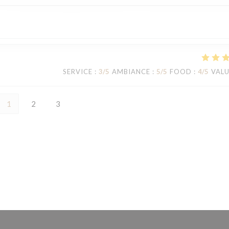
SERVICE
:
3
/5
AMBIANCE
:
5
/5
FOOD
:
4
/5
VAL
1
2
3