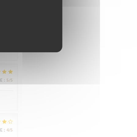
UE
:
4
/5
ne très
UE
:
5
/5
UE
:
4
/5