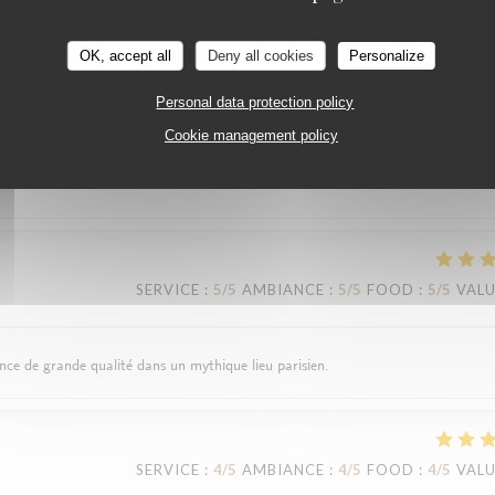
OK, accept all
Deny all cookies
Personalize
SERVICE
:
5
/5
AMBIANCE
:
5
/5
FOOD
:
5
/5
VAL
Personal data protection policy
Cookie management policy
ons généreuses, un haut niveau de service, pas d’attente ni de précipitation. U
SERVICE
:
5
/5
AMBIANCE
:
5
/5
FOOD
:
5
/5
VAL
ance de grande qualité dans un mythique lieu parisien.
SERVICE
:
4
/5
AMBIANCE
:
4
/5
FOOD
:
4
/5
VAL