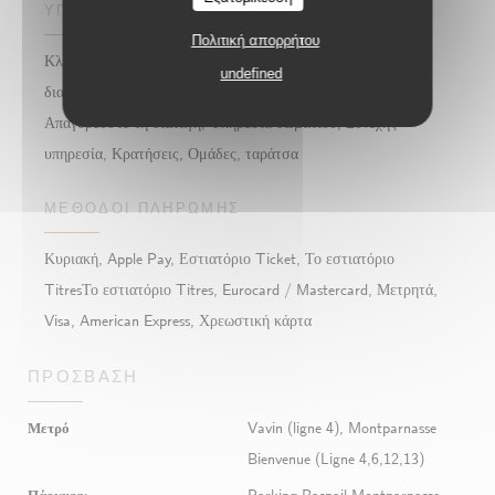
ΥΠΗΡΕΣΊΕΣ
Πολιτική απορρήτου
Κλιματιζόμενο δωμάτιο, Δωρεάν ασύρματη σύνδεση στο
undefined
διαδίκτυο, Πάρε μακριά, Θαλασσινά για να πάρει μακριά,
Απαγορεύστε τη διαταγή, Υπηρεσία δωματίου, Συνεχής
υπηρεσία, Κρατήσεις, Ομάδες, ταράτσα
ΜΈΘΟΔΟΙ ΠΛΗΡΩΜΉΣ
Κυριακή, Apple Pay, Εστιατόριο Ticket, Το εστιατόριο
TitresΤο εστιατόριο Titres, Eurocard / Mastercard, Μετρητά,
Visa, American Express, Χρεωστική κάρτα
ΠΡΌΣΒΑΣΗ
Μετρό
Vavin (ligne 4), Montparnasse
Bienvenue (Ligne 4,6,12,13)
Πάρκινγκ