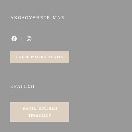
ΑΚΟΛΟΥΘΉΣΤΕ ΜΑΣ
Facebook ((ανοίγει σε νέο παράθυρο))
Instagram ((ανοίγει σε νέο παράθυρο))
ΕΝΗΜΕΡΩΤΙΚΌ ΔΕΛΤΊΟ
ΚΡΆΤΗΣΗ
ΚΆΝΤΕ ΚΡΆΤΗΣΗ
ΤΡΑΠΕΖΙΟΎ