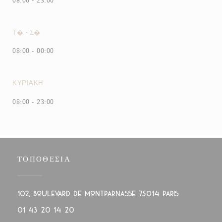
08:00 - 23:00
Τ�
-
Σ�
08:00 - 00:00
ΚΥΡΙΑΚΉ
08:00 - 23:00
ΤΟΠΟΘΕΣΊΑ
((ανοίγει σε ν
102, boulevard de Montparnasse 75014 PARIS
01 43 20 14 20