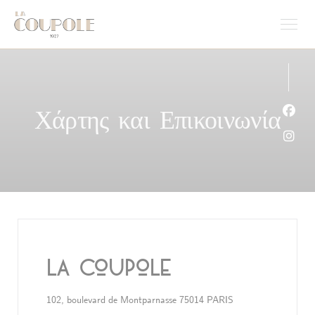
Πίνακας διαχείρισης "Μπισκότων" (Cookies)
Χάρτης και Επικοινωνία
Face
Inst
La Coupole
((ανοίγει σε νέο πα
102, boulevard de Montparnasse 75014 PARIS