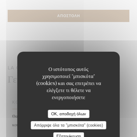
LA COUPOLE
PARIS
Ο ιστότοπος αυτός
χρησιμοποιεί "μπισκότα"
Γενικές πληροφορίες
(cookies) και σας επιτρέπει να
ελέγξετε τι θέλετε να
ενεργοποιήσετε
ΚΟΥΖΊΝΑ
OK, αποδοχή όλων
Θαλασσινά, Ζυθοποιείο, γαλλική γλώσσα, Παραδοσιακή
κουζίνα
Απόρριψε όλα τα "μπισκότα" (cookies)
Εξατομίκευση