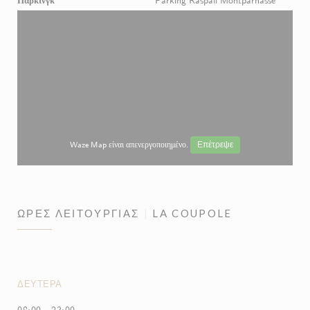
Parking Raspail Montparnasse
Waze Map είναι απενεργοποιημένο.
Επέτρεψε
ΏΡΕΣ ΛΕΙΤΟΥΡΓΊΑΣ
LA COUPOLE
ΔΕΥΤΈΡΑ