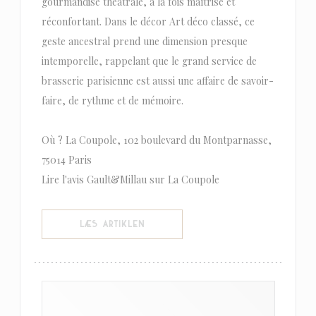
gourmandise théâtrale, à la fois maîtrisé et
réconfortant. Dans le décor Art déco classé, ce
geste ancestral prend une dimension presque
intemporelle, rappelant que le grand service de
brasserie parisienne est aussi une affaire de savoir-
faire, de rythme et de mémoire.
Où ? La Coupole, 102 boulevard du Montparnasse,
75014 Paris
Lire l'avis Gault&Millau sur La Coupole
((ÅBNER I ET NYT VINDUE))
LÆS ARTIKLEN