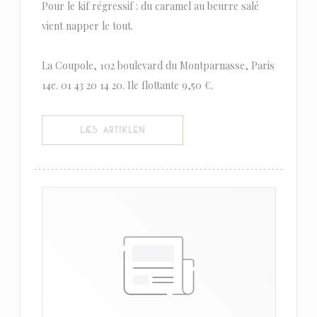
Pour le kif régressif : du caramel au beurre salé
vient napper le tout.
La Coupole, 102 boulevard du Montparnasse, Paris
14e. 01 43 20 14 20. Ile flottante 9,50 €.
((ÅBNER I ET NYT VINDUE))
LÆS ARTIKLEN