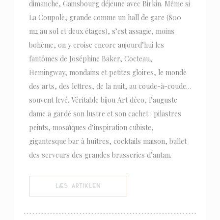
dimanche, Gainsbourg déjeune avec Birkin. Même si
La Coupole, grande comme un hall de gare (800
m2 au sol et deux étages), s’est assagie, moins
bohème, on y croise encore aujourd’hui les
fantômes de Joséphine Baker, Cocteau,
Hemingway, mondains et petites gloires, le monde
des arts, des lettres, de la nuit, au coude-à-coude…
souvent levé. Véritable bijou Art déco, l’auguste
dame a gardé son lustre et son cachet : pilastres
peints, mosaïques d’inspiration cubiste,
gigantesque bar à huîtres, cocktails maison, ballet
des serveurs des grandes brasseries d’antan.
((ÅBNER I ET NYT VINDUE))
LÆS ARTIKLEN