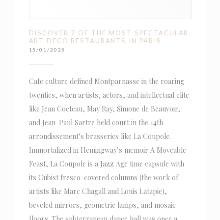
DISCOVER 7 OF THE MOST SPECTACULAR
ART DECO RESTAURANTS IN PARIS
15/01/2025
Cafe culture defined Montparnasse in the roaring
twenties, when artists, actors, and intellectual elite
like Jean Cocteau, May Ray, Simone de Beauvoir,
and Jean-Paul Sartre held court in the 14th
arrondissement’s brasseries like La Coupole.
Immortalized in Hemingway’s memoir A Moveable
Feast, La Coupole is a Jazz Age time capsule with
its Cubist fresco-covered columns (the work of
artists like Marc Chagall and Louis Latapie),
beveled mirrors, geometric lamps, and mosaic
floors. The subterranean dance hall was once a