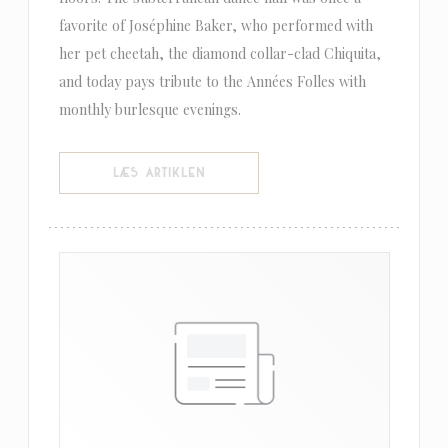
favorite of Joséphine Baker, who performed with
her pet cheetah, the diamond collar-clad Chiquita,
and today pays tribute to the Années Folles with
monthly burlesque evenings.
((ÅBNER I ET NYT VINDUE))
LÆS ARTIKLEN