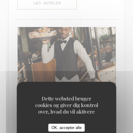
((ÅBNER I ET NYT VINDUE))
LÆS ARTIKLEN
Dette websted bruger
QUE FAIRE À PARIS CETTE SEMAINE ? (16-
cookies og giver dig kontrol
22 JUIN) // LE BONBON
over, hvad du vil aktivere
17/06/2025
OK, accepter alle
On se fait une bonne brasserie pour soutenir la