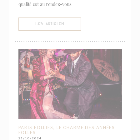
qualité est au rendez-vous.
((ÅBNER I ET NYT VINDUE))
LÆS ARTIKLEN
PARIS FOLLIES, LE CHARME DES ANNÉES
FOLLES
21/10/2024