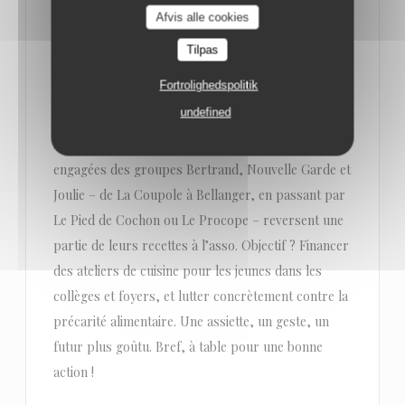
bonne cause
Afvis alle cookies
Tilpas
Du 16 au 22 juin 2025, La Tablée des Chefs remet le
Fortrolighedspolitik
couvert pour une nouvelle édition de La Semaine
undefined
Solidaire : une opération qui allie bonne bouffe et
belle cause. Pendant une semaine, les brasseries
engagées des groupes Bertrand, Nouvelle Garde et
Joulie – de La Coupole à Bellanger, en passant par
Le Pied de Cochon ou Le Procope – reversent une
partie de leurs recettes à l’asso. Objectif ? Financer
des ateliers de cuisine pour les jeunes dans les
collèges et foyers, et lutter concrètement contre la
précarité alimentaire. Une assiette, un geste, un
futur plus goûtu. Bref, à table pour une bonne
action !