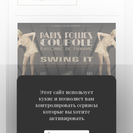
Этот сайт использует
кукис и позволяет вам
С 07/09/2024 ДО 08/09/2024 С 22H00 ДО 05H00
контролировать сервисы
★ PARIS FOLLIES ★ NEO GATSBY 1920'S
PARTY ★ 07/09/2024
которые вы хотите
активировать
ЦЕНА : €26.00