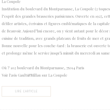
La Coupole
Institution du boulevard du Montparnasse, La Coupole (2 toques)
l’esprit des grandes brasseries parisiennes. Ouverte en 1927, cet
défiler artistes, écrivains et figures emblématiques de la capital
de Beauvoir. Aujourd’hui encore, on y vient autant pour le décor
cuisine de tradition, avec grands plateaux de fruits de mer et gra
Bonne nouvelle pour les couche-tard : la brasserie est ouverte to
et prolonge même le service jusqu’à minuit du mercredi au samed
Où ? 102 boulevard du Montparnasse, 75014 Paris
Voir l'avis Gault&Millau sur La Coupole
((OUVRE UNE NOUVELLE FENÊTRE))
LIRE L'ARTICLE