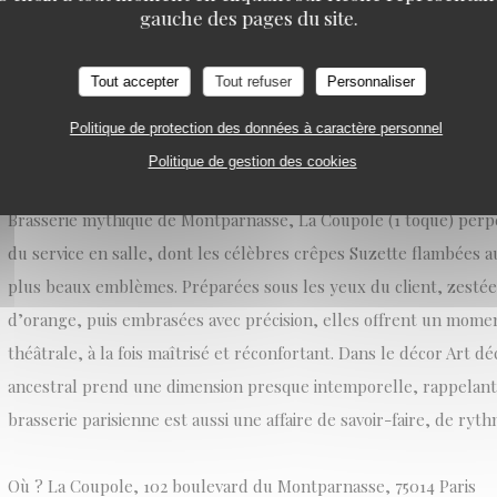
gauche des pages du site.
Tout accepter
Tout refuser
Personnaliser
LES RESTAURANTS AVEC SERVICE AU GUÉRIDON À P
12/01/2026
Politique de protection des données à caractère personnel
Politique de gestion des cookies
La Coupole
Brasserie mythique de Montparnasse, La Coupole (1 toque) perpé
du service en salle, dont les célèbres crêpes Suzette flambées a
plus beaux emblèmes. Préparées sous les yeux du client, zestée
d’orange, puis embrasées avec précision, elles offrent un mom
théâtrale, à la fois maîtrisé et réconfortant. Dans le décor Art dé
ancestral prend une dimension presque intemporelle, rappelant 
brasserie parisienne est aussi une affaire de savoir-faire, de ry
Où ? La Coupole, 102 boulevard du Montparnasse, 75014 Paris