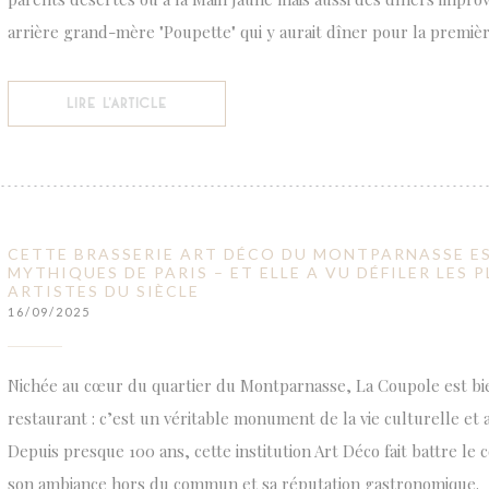
arrière grand-mère "Poupette" qui y aurait dîner pour la première
((OUVRE UNE NOUVELLE FENÊTRE))
LIRE L'ARTICLE
CETTE BRASSERIE ART DÉCO DU MONTPARNASSE EST
MYTHIQUES DE PARIS – ET ELLE A VU DÉFILER LES 
ARTISTES DU SIÈCLE
16/09/2025
Nichée au cœur du quartier du Montparnasse, La Coupole est bi
restaurant : c’est un véritable monument de la vie culturelle et ar
Depuis presque 100 ans, cette institution Art Déco fait battre le
son ambiance hors du commun et sa réputation gastronomique.