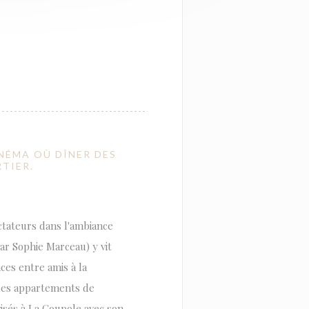
INÉMA OÙ DÎNER DES
TIER.
ctateurs dans l'ambiance
par Sophie Marceau) y vit
es entre amis à la
 les appartements de
isés à La Coupole avec son