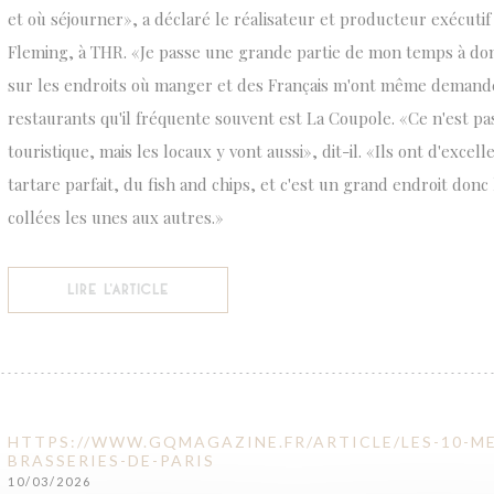
et où séjourner», a déclaré le réalisateur et producteur exécutif
Fleming, à THR. «Je passe une grande partie de mon temps à do
sur les endroits où manger et des Français m'ont même demandé 
restaurants qu'il fréquente souvent est La Coupole. «Ce n'est pa
touristique, mais les locaux y vont aussi», dit-il. «Ils ont d'excel
tartare parfait, du fish and chips, et c'est un grand endroit donc
collées les unes aux autres.»
((OUVRE UNE NOUVELLE FENÊTRE))
LIRE L'ARTICLE
HTTPS://WWW.GQMAGAZINE.FR/ARTICLE/LES-10-ME
BRASSERIES-DE-PARIS
10/03/2026