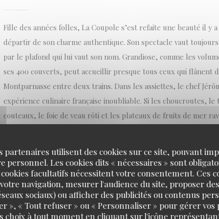
Fille des années folles, La Coupole s’est refaite une beauté il y
départir de son charme authentique. Son spectacle vaut toujour
par le plafond qui lui vaut son nom. Grandiose, comme les volume
ses 400 couverts, peut accueillir presque tous ceux qui flânent d
Montparnasse entre deux trains. Dans les assiettes, le chef Jérô
expérience culinaire française inoubliable. Si les choucroutes, le
couteaux, le foie de veau rôti et les plateaux de fruits de mer ra
installés dans le quartier ou simplement de passage, c’est le cé
l’indienne de La Coupole, une spécialité inchangée depuis 1927, 
s partenaires utilisent des cookies sur ce site, pouvant impl
d’accord. Une brasserie mythique de Paris dont on ne se lasse d
 personnel. Les cookies dits « nécessaires » sont obligatoi
 cookies facultatifs nécessitent votre consentement. Ces co
votre navigation, mesurer l'audience du site, proposer des
((OUVRE UNE NOUVELLE FENÊTRE))
VOIR L'ARTICLE
 réseaux sociaux) ou afficher des publicités ou contenus per
er », « Tout refuser » ou « Personnaliser » pour gérer vos
s choix à tout moment en cliquant sur l'icône représentant