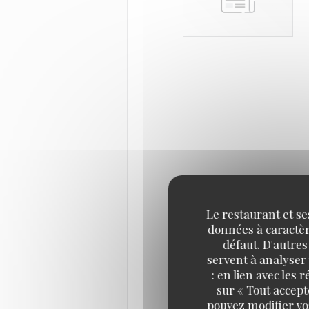
Le restaurant et se
données à caractère
défaut. D'autres
servent à analyser 
: en lien avec les
sur « Tout accept
pouvez modifier vo