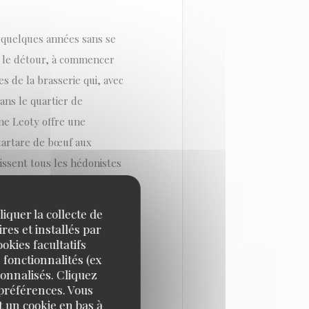
 a quelques années sans se
s le détour, à commencer
s de la brasserie qui, avec
ans le quartier de
me Leoty offre une
 tartare de bœuf aux
vissent tous les hédonistes
lèbre curry d’agneau à
qui met tout le monde
iquer la collecte de
écidément jamais.
res et installés par
okies facultatifs
 fonctionnalités (ex
sonnalisés. Cliquez
 préférences. Vous
 un cookie en bas à