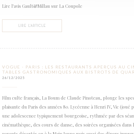
Lire l'avis Gault&Millau sur La Coupole
((OUVRE UNE NOUVELLE FENÊTRE))
LIRE L'ARTICLE
VOGUE - PARIS : LES RESTAURANTS APERÇUS AU C
TABLES GASTRONOMIQUES AUX BISTROTS DE QUAR
26/12/2025
Film culte français, La Boum de Claude Pinoteau, plonge les spe
plaisante du Paris des années 80. Lycéenne à Henri IV, Vic (joué 
une adolescence typiquement bourgeoise, rythmée par des séanc
cinémathèque, des cours de danse, des soirées organisées dans
parents désertés ou à la Main Jaune mais aussi des dîners improv