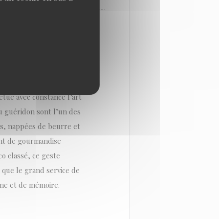
ARIS
tue avec constance l’art
u guéridon sont l’un des
s, nappées de beurre et
ent de gourmandise
co classé, ce geste
que le grand service de
thme et de mémoire.