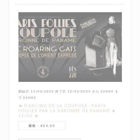
開始日 11/02/2023 終了日 12/02/2023 から 22H00 ま
で 05H00
★ DANCING DE LA COUPOLE : PARIS
FOLLIES PAR LA BÂRONNE DE PANAME ★
11/02 ★
価格 : €20.00