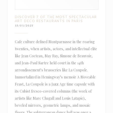
DISCOVER 7 OF THE MOST SPECTACULAR
ART DECO RESTAURANTS IN PARIS
15/01/2025
Cafe culture defined Montparnasse in the roaring
twenties, when artists, actors, and intellectual elite
like Jean Cocteau, May Ray, Simone de Beauvoir,
and Jean-Paul Sartre held court in the 14th
arrondissement’s brasseries like La Coupole.
Immortalized in Hemingway’s memoir A Moveable
Feast, La Coupole is a Jazz Age time capsule with
its Cubist fresco-covered columns (the work of
artists like Marc Chagall and Louis Latapie),
beveled mirrors, geometric lamps, and mosaic
floors. The subterranean dance hall was once a