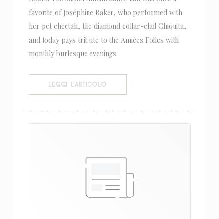
favorite of Joséphine Baker, who performed with
her pet cheetah, the diamond collar-clad Chiquita,
and today pays tribute to the Années Folles with
monthly burlesque evenings.
((APRE UNA NUOVA FINESTRA))
LEGGI L'ARTICOLO