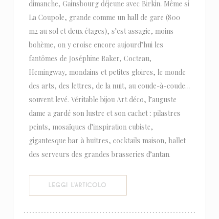
dimanche, Gainsbourg déjeune avec Birkin. Même si
La Coupole, grande comme un hall de gare (800
m2 au sol et deux étages), s’est assagie, moins
bohème, on y croise encore aujourd’hui les
fantômes de Joséphine Baker, Cocteau,
Hemingway, mondains et petites gloires, le monde
des arts, des lettres, de la nuit, au coude-à-coude…
souvent levé. Véritable bijou Art déco, l’auguste
dame a gardé son lustre et son cachet : pilastres
peints, mosaïques d’inspiration cubiste,
gigantesque bar à huîtres, cocktails maison, ballet
des serveurs des grandes brasseries d’antan.
((APRE UNA NUOVA FINESTRA))
LEGGI L'ARTICOLO