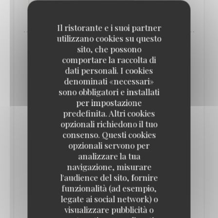
((APRE UNA NUOVA FINESTRA))
LEGGI L'ARTICOLO
Il ristorante e i suoi partner
utilizzano cookies su questo
sito, che possono
comportare la raccolta di
dati personali. I cookies
denominati «necessari»
sono obbligatori e installati
per impostazione
predefinita. Altri cookies
opzionali richiedono il tuo
consenso. Questi cookies
opzionali servono per
analizzare la tua
navigazione, misurare
QUE FAIRE À PARIS CETTE SEMAINE ? (16-
22 JUIN) // LE BONBON
l'audience del sito, fornire
17/06/2025
funzionalità (ad esempio,
legate ai social network) o
visualizzare pubblicità o
On se fait une bonne brasserie pour soutenir la