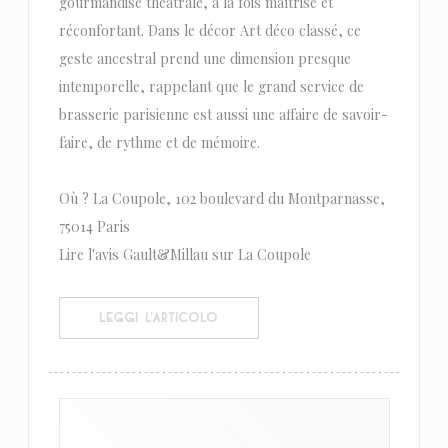
gourmandise théâtrale, à la fois maîtrisé et
réconfortant. Dans le décor Art déco classé, ce
geste ancestral prend une dimension presque
intemporelle, rappelant que le grand service de
brasserie parisienne est aussi une affaire de savoir-
faire, de rythme et de mémoire.
Où ? La Coupole, 102 boulevard du Montparnasse,
75014 Paris
Lire l'avis Gault&Millau sur La Coupole
((APRE UNA NUOVA FINESTRA))
LEGGI L'ARTICOLO