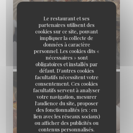
Le restaurant et ses
partenaires utilisent des
cookies sur ce site, pouvant
impliquer la collecte de
données à caractère
personnel. Les cookies dits «
nécessaires » sont
obligatoires et installés par
défaut. D'autres cookies
facultatifs nécessitent votre
consentement. Ces cookies
facultatifs servent à analyser
votre navigation, mesurer
l'audience du site, proposer
des fonctionnalités (ex : en
lien avec les réseaux sociaux)
ou afficher des publicités ou
contenus personnalisés.