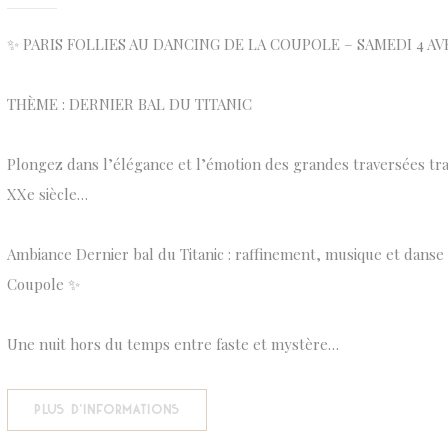
✨ PARIS FOLLIES AU DANCING DE LA COUPOLE – SAMEDI 4 AVR
THÈME : DERNIER BAL DU TITANIC
Plongez dans l’élégance et l’émotion des grandes traversées tr
XXe siècle…
Ambiance Dernier bal du Titanic : raffinement, musique et danse 
Coupole ✨
Une nuit hors du temps entre faste et mystère…
((OUVRE UNE NOUVELLE FENÊTRE))
PLUS D'INFORMATIONS