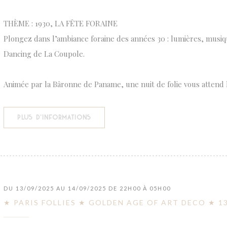
THÈME : 1930, LA FÊTE FORAINE
Plongez dans l’ambiance foraine des années 30 : lumières, musiq
Dancing de La Coupole.
Animée par la Bâronne de Paname, une nuit de folie vous attend 
((OUVRE UNE NOUVELLE FENÊTRE))
PLUS D'INFORMATIONS
DU 13/09/2025 AU 14/09/2025 DE 22H00 À 05H00
★ PARIS FOLLIES ★ GOLDEN AGE OF ART DECO ★ 13