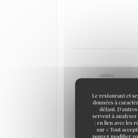
Le restaurant et se
données à caractère
défaut. D'autres
servent à analyser 
: en lien avec les
sur « Tout accept
pouvez modifier vo