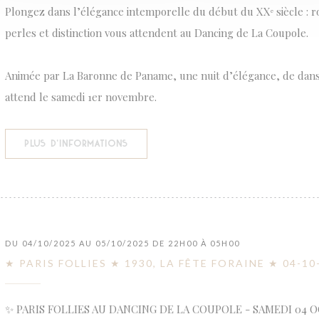
Plongez dans l’élégance intemporelle du début du XXᵉ siècle : r
perles et distinction vous attendent au Dancing de La Coupole.
Animée par La Baronne de Paname, une nuit d’élégance, de danse 
attend le samedi 1er novembre.
((OUVRE UNE NOUVELLE FENÊTRE))
PLUS D'INFORMATIONS
DU 04/10/2025 AU 05/10/2025 DE 22H00 À 05H00
★ PARIS FOLLIES ★ 1930, LA FÊTE FORAINE ★ 04-10
✨ PARIS FOLLIES AU DANCING DE LA COUPOLE - SAMEDI 04 