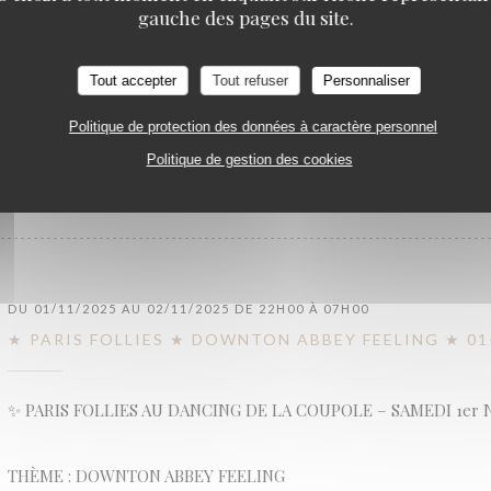
gauche des pages du site.
Animée par La Bâronne de Paname, une nuit renversante vous at
décembre : tensions, glamour, frissons et allure…
Tout accepter
Tout refuser
Personnaliser
Politique de protection des données à caractère personnel
((OUVRE UNE NOUVELLE FENÊTRE))
PLUS D'INFORMATIONS
Politique de gestion des cookies
DU 01/11/2025 AU 02/11/2025 DE 22H00 À 07H00
★ PARIS FOLLIES ★ DOWNTON ABBEY FEELING ★ 01
✨ PARIS FOLLIES AU DANCING DE LA COUPOLE – SAMEDI 1er 
THÈME : DOWNTON ABBEY FEELING