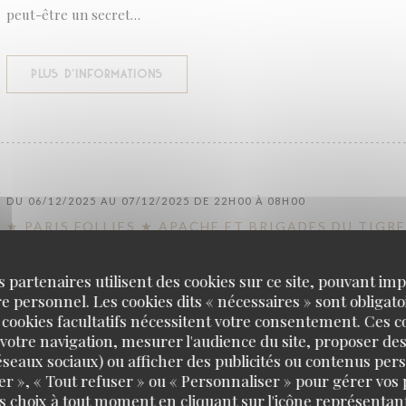
peut-être un secret…
((OUVRE UNE NOUVELLE FENÊTRE))
PLUS D'INFORMATIONS
DU 06/12/2025 AU 07/12/2025 DE 22H00 À 08H00
★ PARIS FOLLIES ★ APACHE ET BRIGADES DU TIGRE
s partenaires utilisent des cookies sur ce site, pouvant impl
✨ PARIS FOLLIES AU DANCING DE LA COUPOLE – SAMEDI 06 
 personnel. Les cookies dits « nécessaires » sont obligatoi
 cookies facultatifs nécessitent votre consentement. Ces co
THÈME : APACHES & BRIGADES DU TIGRE
votre navigation, mesurer l'audience du site, proposer des
 réseaux sociaux) ou afficher des publicités ou contenus per
Plongez dans le Paris des années 1900–1930 : un univers de mys
er », « Tout refuser » ou « Personnaliser » pour gérer vos
d’enquêtes, entre apaches audacieux, policiers légendaires et a
s choix à tout moment en cliquant sur l'icône représentant