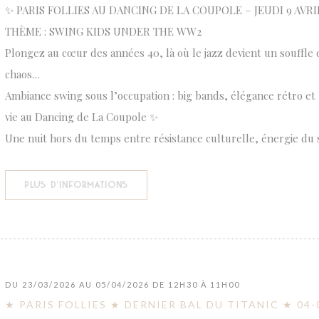
✨ PARIS FOLLIES AU DANCING DE LA COUPOLE – JEUDI 9 AVRI
THÈME : SWING KIDS UNDER THE WW2
Plongez au cœur des années 40, là où le jazz devient un souffle 
chaos…
Ambiance swing sous l’occupation : big bands, élégance rétro et
vie au Dancing de La Coupole ✨
Une nuit hors du temps entre résistance culturelle, énergie du 
((OUVRE UNE NOUVELLE FENÊTRE))
PLUS D'INFORMATIONS
DU 23/03/2026 AU 05/04/2026 DE 12H30 À 11H00
★ PARIS FOLLIES ★ DERNIER BAL DU TITANIC ★ 04-