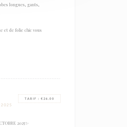
obes longues, gants,
et de folie chic vous
TARIF : €26.00
-2025
OCTOBRE 2025✨