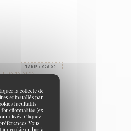
TARIF : €26.00
 ★ 06-12-2025
iquer la collecte de
DÉCEMBRE 2025 ✨
res et installés par
okies facultatifs
 fonctionnalités (ex
sonnalisés. Cliquez
tère, d’élégance et
 préférences. Vous
mbiance sulfureuse.
 un cookie en bas à