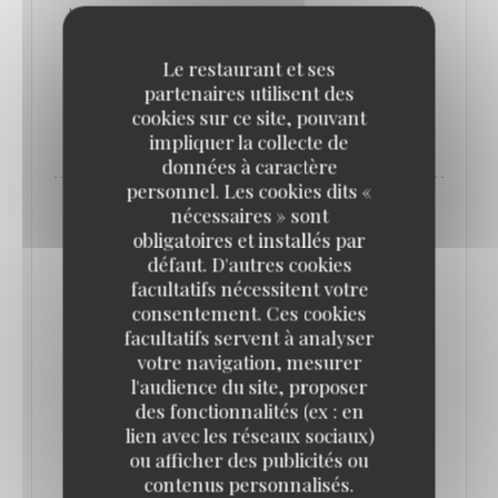
Animée par la Bâronne de Paname, une nuit de folie
vous attend le samedi 7 juin.
Le restaurant et ses
partenaires utilisent des
cookies sur ce site, pouvant
((OUVRE UNE NOUVELLE FENÊTR
PLUS D'INFORMATIONS
impliquer la collecte de
données à caractère
personnel. Les cookies dits «
nécessaires » sont
obligatoires et installés par
défaut. D'autres cookies
facultatifs nécessitent votre
consentement. Ces cookies
facultatifs servent à analyser
votre navigation, mesurer
l'audience du site, proposer
des fonctionnalités (ex : en
lien avec les réseaux sociaux)
ou afficher des publicités ou
contenus personnalisés.
DU 10/05/2025 AU 11/05/2025 DE 22H00 À 05H00