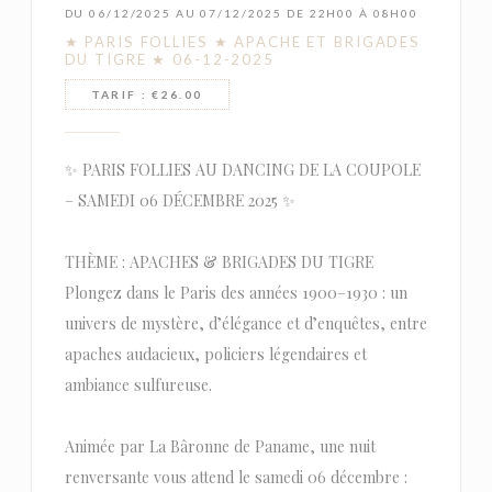
DU 06/12/2025 AU 07/12/2025 DE 22H00 À 08H00
★ PARIS FOLLIES ★ APACHE ET BRIGADES
DU TIGRE ★ 06-12-2025
TARIF : €26.00
✨ PARIS FOLLIES AU DANCING DE LA COUPOLE
– SAMEDI 06 DÉCEMBRE 2025 ✨
THÈME : APACHES & BRIGADES DU TIGRE
Plongez dans le Paris des années 1900–1930 : un
univers de mystère, d’élégance et d’enquêtes, entre
apaches audacieux, policiers légendaires et
ambiance sulfureuse.
Animée par La Bâronne de Paname, une nuit
renversante vous attend le samedi 06 décembre :