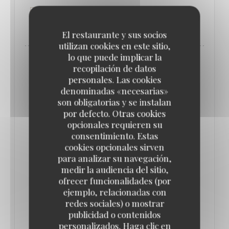
((ABRE EN UNA NUEVA VENTANA))
LEA EL ARTICULO
El restaurante y sus socios
utilizan cookies en este sitio,
lo que puede implicar la
recopilación de datos
personales. Las cookies
denominadas «necesarias»
son obligatorias y se instalan
por defecto. Otras cookies
opcionales requieren su
consentimiento. Estas
cookies opcionales sirven
para analizar su navegación,
medir la audiencia del sitio,
ofrecer funcionalidades (por
QUE FAIRE À PARIS CETTE SEMAINE ? (16-
ejemplo, relacionadas con
22 JUIN) // LE BONBON
redes sociales) o mostrar
17/06/2025
publicidad o contenidos
personalizados. Haga clic en