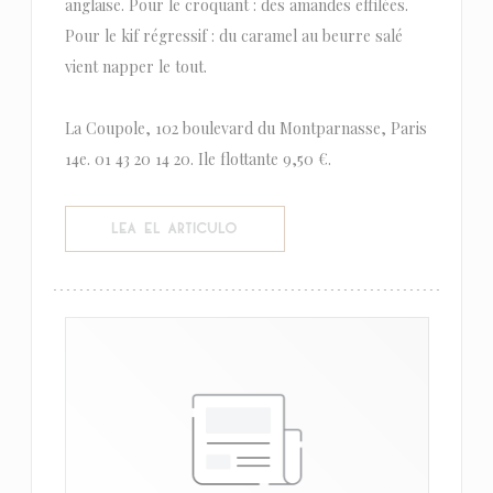
anglaise. Pour le croquant : des amandes effilées.
Pour le kif régressif : du caramel au beurre salé
vient napper le tout.
La Coupole, 102 boulevard du Montparnasse, Paris
14e. 01 43 20 14 20. Ile flottante 9,50 €.
((ABRE EN UNA NUEVA VENTANA))
LEA EL ARTICULO