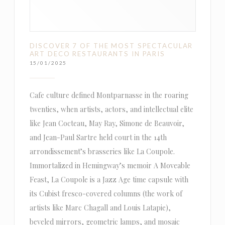
DISCOVER 7 OF THE MOST SPECTACULAR
ART DECO RESTAURANTS IN PARIS
15/01/2025
Cafe culture defined Montparnasse in the roaring
twenties, when artists, actors, and intellectual elite
like Jean Cocteau, May Ray, Simone de Beauvoir,
and Jean-Paul Sartre held court in the 14th
arrondissement’s brasseries like La Coupole.
Immortalized in Hemingway’s memoir A Moveable
Feast, La Coupole is a Jazz Age time capsule with
its Cubist fresco-covered columns (the work of
artists like Marc Chagall and Louis Latapie),
beveled mirrors, geometric lamps, and mosaic