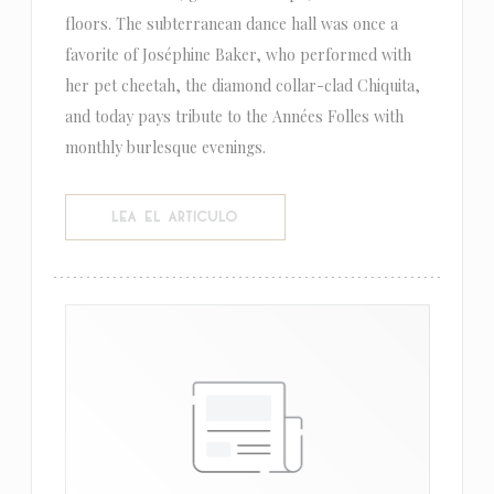
floors. The subterranean dance hall was once a
favorite of Joséphine Baker, who performed with
her pet cheetah, the diamond collar-clad Chiquita,
and today pays tribute to the Années Folles with
monthly burlesque evenings.
((ABRE EN UNA NUEVA VENTANA))
LEA EL ARTICULO