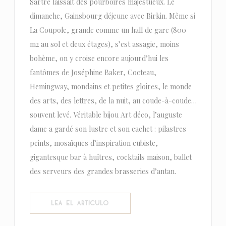
Sartre laissait des pourboires majestueux. Le
dimanche, Gainsbourg déjeune avec Birkin. Même si
La Coupole, grande comme un hall de gare (800
m2 au sol et deux étages), s’est assagie, moins
bohème, on y croise encore aujourd’hui les
fantômes de Joséphine Baker, Cocteau,
Hemingway, mondains et petites gloires, le monde
des arts, des lettres, de la nuit, au coude-à-coude…
souvent levé. Véritable bijou Art déco, l’auguste
dame a gardé son lustre et son cachet : pilastres
peints, mosaïques d’inspiration cubiste,
gigantesque bar à huîtres, cocktails maison, ballet
des serveurs des grandes brasseries d’antan.
((ABRE EN UNA NUEVA VENTANA))
LEA EL ARTICULO